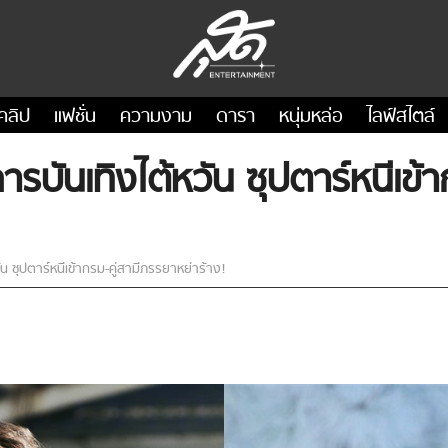
คลิป
แฟชั่น
ความงาม
ดารา
หนุ่มหล่อ
ไลฟ์สไตล์
รบันเทิงไต้หวัน ซุปตาร์หนีเข้
 ซุปตาร์หนีเข้ากรม-คู่สามีภรรยาหย่าร้าง!