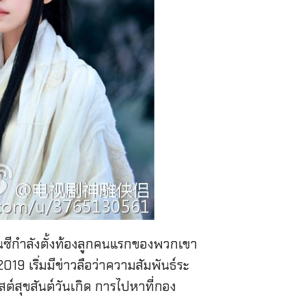
นซีกำลังตั้งท้องลูกคนแรกของพวกเขา
19 เริ่มมีข่าวลือว่าความสัมพันธ์ระ
พสต์สุขสันต์วันเกิด การไปหาที่กอง