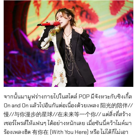
จากนั้นมามูฟร่างกายไปในสไตล์ POP มีจังหวะกับซิงเกิ้ล
On and On แล้วไปอินกันต่อเนื่องด้วยเพลง 阳光的陪伴//
慢//与你漫步的星球//在未来等一个你// แต่สิ่งที่สร้าง
เซอร์ไพรส์ให้แฟนๆ ได้อย่างหนักเลย เมื่อซันนี่คว้าไมค์มา
ร้องเพลงฮิต 有你在 (With You Here) หรือ ไม่ได้ก็ไม่เอา