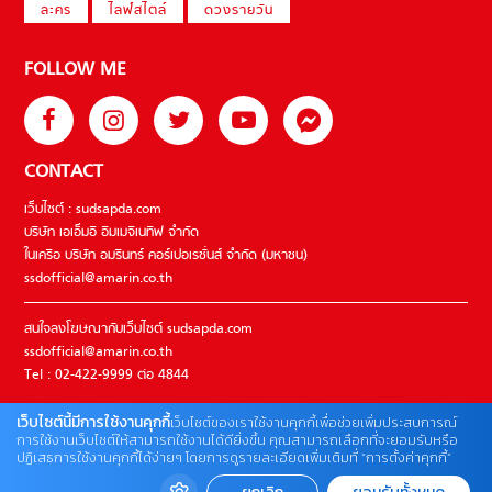
ละคร
ไลฟ์สไตล์
ดวงรายวัน
FOLLOW ME
CONTACT
เว็บไซต์ : sudsapda.com
บริษัท เอเอ็มอี อิมเมจิเนทีฟ จำกัด
ในเครือ บริษัท อมรินทร์ คอร์เปอเรชั่นส์ จำกัด (มหาชน)
ssdofficial@amarin.co.th
สนใจลงโฆษณากับเว็บไซต์ sudsapda.com
ssdofficial@amarin.co.th
Tel : 02-422-9999 ต่อ 4844
เว็บไซต์นี้มีการใช้งานคุกกี้
เว็บไซต์ของเราใช้งานคุกกี้เพื่อช่วยเพิ่มประสบการณ์
ติดต่อแจ้งปัญหาหรือร้องเรียน
การใช้งานเว็บไซต์ให้สามารถใช้งานได้ดียิ่งขึ้น คุณสามารถเลือกที่จะยอมรับหรือ
ปฏิเสธการใช้งานคุกกี้ได้ง่ายๆ โดยการดูรายละเอียดเพิ่มเติมที่ “การตั้งค่าคุกกี้”
02-422-9999 ต่อ 4180
(จันทร์ – ศุกร์ เวลา 09.00 – 18.00 น)