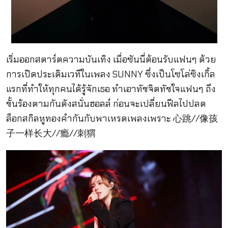
เริ่มออกสตาร์ตความบันเทิง เมื่อซันนี่ต้อนรับแฟนๆ ด้วย
การเปิดประเดิมเวทีในเพลง SUNNY ซึ่งเป็นโซโล่ซิงเกิ้ล
แรกที่ทำให้ทุกคนได้รู้จักเธอ ทำเอาทัชจิตทัชใจแฟนๆ ถึง
ขั้นร้องตามกันดังสนั่นฮอลล์ ก่อนจะเปลี่ยนฟีลไปปลด
ล็อกสกิลหูทองคำกันกับพาเหรดเพลงเพราะ 心跳//像孩
子一样长大//瘾//刺猬