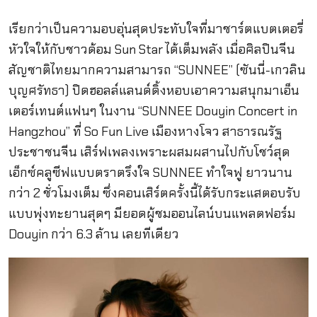
เรียกว่าเป็นความอบอุ่นสุดประทับใจที่มาชาร์ตแบตเตอรี่
หัวใจให้กับชาวด้อม Sun Star ได้เต็มพลัง เมื่อศิลปินจีน
สัญชาติไทยมากความสามารถ “SUNNEE” (ซันนี่-เกวลิน
บุญศรัทธา) ปิดฮอลล์แลนด์ดิ้งหอบเอาความสนุกมาเอ็น
เตอร์เทนต์แฟนๆ ในงาน “SUNNEE Douyin Concert in
Hangzhou” ที่ So Fun Live เมืองหางโจว สาธารณรัฐ
ประชาชนจีน เสิร์ฟเพลงเพราะผสมผสานไปกับโชว์สุด
เอ็กซ์คลูซีฟแบบตราตรึงใจ SUNNEE ทำใจฟู ยาวนาน
กว่า 2 ชั่วโมงเต็ม ซึ่งคอนเสิร์ตครั้งนี้ได้รับกระแสตอบรับ
แบบพุ่งทะยานสุดๆ มียอดผู้ชมออนไลน์บนแพลตฟอร์ม
Douyin กว่า 6.3 ล้าน เลยทีเดียว