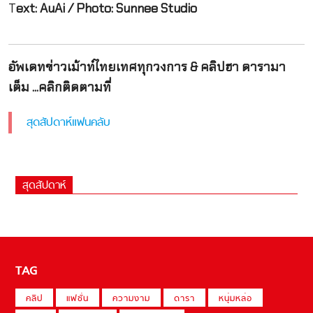
T
ext: AuAi / Photo: Sunnee Studio
อัพเดทข่าวเม้าท์ไทยเทศทุกวงการ & คลิปฮา ดารามา
เต็ม ...คลิกติดตามที่
สุดสัปดาห์แฟนคลับ
สุดสัปดาห์
TAG
คลิป
แฟชั่น
ความงาม
ดารา
หนุ่มหล่อ