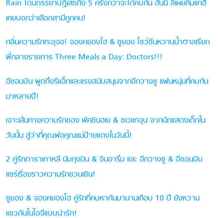
Rain โดนภรรยาปฏิเสธถึง 5 ครั้งกว่าจะได้คบกัน ฮันนี่ ลีเผยคิมแทฮี
เคยบอกว่าเลือกสามีถูกคน!
กลิ่นความรักทะลุจอ! จองคยองโฮ & ซูยอง โชว์ซีนหวานน้ำตาลเรียก
พี่กลางรายการ Three Meals a Day: Doctors!!!
อีซอนบิน พูดถึงรีแอ็กและแรงสนับสนุนจากอีกวางซู แฟนหนุ่มที่คบกัน
มาหลายปี!
เจาะเส้นทางความรักของ พัคชินฮเย & ชเวแทจุน จากนักแสดงเด็กใน
วันนั้น สู่ว่าที่คุณพ่อคุณแม่ป้ายแดงในวันนี้!
2 คู่รักดาราเกาหลี นัมกุงมิน & จินอารึม และ อีกวางซู & อีซอนบิน
แชร์เรื่องราวความรักชวนเขิน!
ซูยอง & จองคยองโฮ คู่รักที่คบหากันมานานเกือบ 10 ปี ยังหวาน
แซวกันในไอจีแบบน่ารัก!