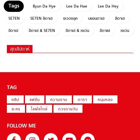
Byun Da Hye
Lee Da Hae
Lee Da Hey
SE7EN
SE7EN ลีดาเฮ
ชเวดงอุค
บยอนดาเฮ
ลีดาเฮ
อีดาเฮ
อีดาเฮ & SE7EN
อีดาเฮ & เซเว่น
อีดาแฮ
เซเว่น
สุดสัปดาห์
TAG
คลิป
แฟชั่น
ความงาม
ดารา
หนุ่มหล่อ
ละคร
ไลฟ์สไตล์
ดวงรายวัน
FOLLOW ME