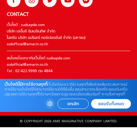
CONTACT
เว็บไซต์ : sudsapda.com
บริษัท เอเอ็มอี อิมเมจิเนทีฟ จำกัด
ในเครือ บริษัท อมรินทร์ คอร์เปอเรชั่นส์ จำกัด (มหาชน)
ssdofficial@amarin.co.th
สนใจลงโฆษณากับเว็บไซต์ sudsapda.com
ssdofficial@amarin.co.th
Tel : 02-422-9999 ต่อ 4844
เว็บไซต์นี้มีการใช้งานคุกกี้
เว็บไซต์ของเราใช้งานคุกกี้เพื่อช่วยเพิ่มประสบการณ์
ติดต่อแจ้งปัญหาหรือร้องเรียน
การใช้งานเว็บไซต์ให้สามารถใช้งานได้ดียิ่งขึ้น คุณสามารถเลือกที่จะยอมรับหรือ
ปฏิเสธการใช้งานคุกกี้ได้ง่ายๆ โดยการดูรายละเอียดเพิ่มเติมที่ “การตั้งค่าคุกกี้”
02-422-9999 ต่อ 4180
(จันทร์ – ศุกร์ เวลา 09.00 – 18.00 น)
ยกเลิก
ยอมรับทั้งหมด
bdcx@amarin.co.th
© COPYRIGHT 2026 AME IMAGINATIVE COMPANY LIMITED.