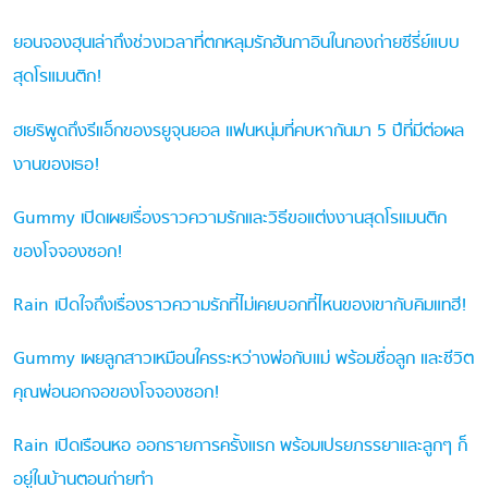
ยอนจองฮุนเล่าถึงช่วงเวลาที่ตกหลุมรักฮันกาอินในกองถ่ายซีรี่ย์แบบ
สุดโรแมนติก!
ฮเยริพูดถึงรีแอ็กของรยูจุนยอล แฟนหนุ่มที่คบหากันมา 5 ปีที่มีต่อผล
งานของเธอ!
Gummy เปิดเผยเรื่องราวความรักและวิธีขอแต่งงานสุดโรแมนติก
ของโจจองซอก!
Rain เปิดใจถึงเรื่องราวความรักที่ไม่เคยบอกที่ไหนของเขากับคิมแทฮี!
Gummy เผยลูกสาวเหมือนใครระหว่างพ่อกับแม่ พร้อมชื่อลูก และชีวิต
คุณพ่อนอกจอของโจจองซอก!
Rain เปิดเรือนหอ ออกรายการครั้งแรก พร้อมเปรยภรรยาและลูกๆ ก็
อยู่ในบ้านตอนถ่ายทำ