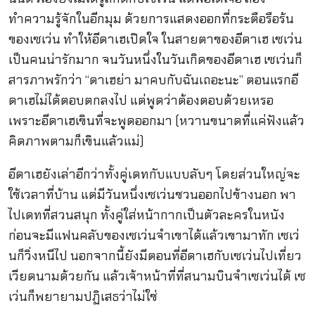
ทำความรู้จักในอีกมุม ด้วยการแสดงออกที่กระตือรือร้น
ของเซเว่น ทำให้อีดาเฮเปิดใจ ในสายตาของอีดาเฮ เซเว่น
เป็นคนน่ารักมาก จนวันหนึ่งในวันเกิดของอีดาเฮ เซเว่นก็
สารภาพรักว่า “ดาเฮย่า มาคบกับฉันเถอะนะ” ตอนแรกอี
ดาเฮไม่ได้ตอบตกลงไป แต่พูดว่าต้องตอบด้วยเหรอ
เพราะอีดาเฮเขินที่จะพูดออกมา (หวานขนาดที่แค่ฟังแล้ว
คิดภาพตามก็เขินแล้วแม่)
อีดาเฮยังเล่าอีกว่าทั้งคู่เดทกับแบบลับๆ โดยส่วนใหญ่จะ
ใช้เวลาที่บ้าน แต่มีวันหนึ่งเซเว่นชวนออกไปข้างนอก พา
ไปเดทที่สวนสนุก ทั้งคู่ใส่หน้ากากเป็นตัวละครในหนัง
ก่อนจะมีแฟนคลับของเซเว่นจำเขาได้แล้วเขามาทัก เซเว่
นก็วิ่งหนีไป นอกจากนี้ยังมีตอนที่อีดาเฮกับเซเว่นไปเที่ยว
เวียดนามด้วยกัน แล้วเจ้าหน้าที่ที่สนามบินจำเซเว่นได้ เซ
เว่นก็พยายามปฏิเสธว่าไม่ใช่