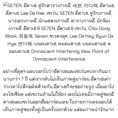
อย่างที่สุดฯ แอบบอกไปว่าอีดาเฮและเซเว่นคบหากันมา
นานกว่า 7 ปี แต่เรากลับไม่เห็นภาพคู่มาก่อน อีดาเฮเล่า
ว่าเวลาไปตีกอล์ฟด้วยกัน อีดาเฮก็จะขอถ่ายรูป เผื่อเอาไป
ลงโซเชียล แต่เซเว่นห้ามไม่ให้ลง เลยไม่เคยมีภาพคู่ของอี
ดาเฮและเซเว่นออกสื่อมาก่อนเลย ในรายการเลยแอบได้
เห็นภาพคู่ของทั้งคู่เป็นครั้งแรกด้วย แต่ละภาพน่ารักมาก