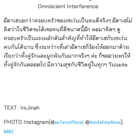
อีดาเฮบอกว่าครอบครัวของเซเว่นเป็นคนดีจริงๆ อีดาเฮไม่
คิดว่าในชีวิตจะได้เจอคนที่ดีขนาดนี้อีก พอมาคิดๆ ดู
ครอบครัวเป็นแรงผลักดันสำคัญที่ทำให้อีดาเฮกับเซเว่น
คบกันได้นาน ซึ่งระหว่างที่เล่าอีดาเฮก็ร้องไห้ออกมาด้วย
เรียกว่าทั้งคู่รักและผูกพันกันมากจริงๆ ค่ะ ก็ขออวยพรให้
ทั้งคู่รักกันตลอดไป มีความสุขกับชีวิตคู่ในทุกๆ วันนะคะ
.
.
TEXT : ImJinah
PHOTO :Instagram(@
, @
),
se7enofficial
leedahey4eva
MBC