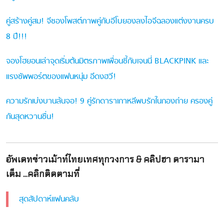
คู่สร้างคู่สม! จีซองโพสต์ภาพคู่กับอีโบยองลงไอจีฉลองแต่งงานครบ
8 ปี!!!
จองโฮยอนเล่าจุดเริ่มต้นมิตรภาพเพื่อนซี้กับเจนนี่ BLACKPINK และ
แรงซัพพอร์ตของแฟนหนุ่ม อีดงฮวี!
ความรักเบ่งบานล้นจอ! 9 คู่รักดาราเกาหลีพบรักในกองถ่าย ครองคู่
กันสุดหวานชื่น!
อัพเดทข่าวเม้าท์ไทยเทศทุกวงการ & คลิปฮา ดารามา
เต็ม ...คลิกติดตามที่
สุดสัปดาห์แฟนคลับ