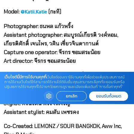
Model:
(กะทิ)
@Katii.Katie
Photographer: ธนพล แก้วพริ้ง
Assistant photographer: สมบูรณ์เกียรติ วงศ์หอม,
เกียรติศักดิ์ เจนไพร, วศิน เชี่ยวจินดากานต์
Capture one operator: จีรกร ขอมสระน้อย
Art director: จีรกร ขอมสระน้อย
Makeup artist: อาชวิน กฤติยวนิชช์
เว็บไซต์นี้มีการใช้งานคุกกี้
เว็บไซต์ของเราใช้งานคุกกี้เพื่อช่วยเพิ่มประสบการณ์
การใช้งานเว็บไซต์ให้สามารถใช้งานได้ดียิ่งขึ้น คุณสามารถเลือกที่จะยอมรับหรือ
ปฏิเสธการใช้งานคุกกี้ได้ง่ายๆ โดยการดูรายละเอียดเพิ่มเติมที่ “การตั้งค่าคุกกี้”
Hair stylist: รัชดา พ่องพวงงาม
ยกเลิก
ยอมรับทั้งหมด
Stylist: ศรันรัตน์ พรรจิรเจริญ
Assistant stylist: คมสัน เพชรคง
Co-Created: LEMONZ / SOUR BANGKOK, Aww Inc,