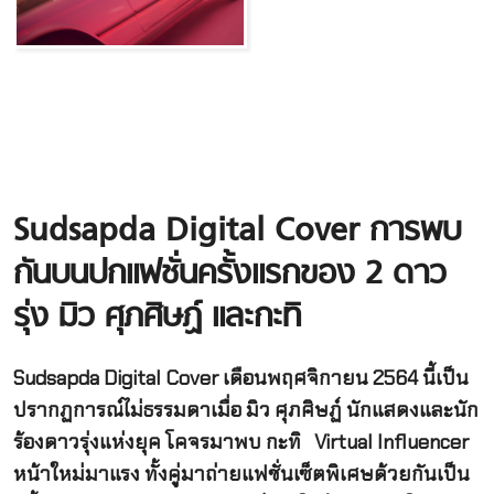
Sudsapda Digital Cover
การพบ
กันบนปกแฟชั่นครั้งแรกของ
2
ดาว
รุ่ง
มิว
ศุภศิษฏ์
และกะทิ
Sudsapda Digital Cover
เดือนพฤศจิกายน
2564
นี้เป็น
ปรากฏการณ์ไม่ธรรมดาเมื่อ
มิว
ศุภศิษฏ์
นักแสดงและนัก
ร้องดาวรุ่งแห่งยุค
โคจรมาพบ
กะทิ
Virtual Influencer
หน้าใหม่มาแรง
ทั้งคู่มาถ่ายแฟชั่นเซ็ตพิเศษด้วยกันเป็น