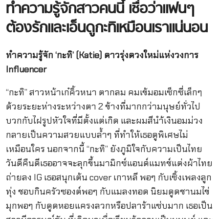
ทำความรู้จักสาวคนนี้
เชื่อว่าแฟนๆ
ต้องรักและเอ็นดูกะทิเหมือนเราแน่นอน
ทำความรู้จัก
‘
กะทิ
’ (Katie)
ดาวรุ่งดวงใหม่แห่งวงการ
Influencer
“กะทิ” สาวหน้าเก๋คิ้วหนา ตากลม คมเข้มอมเซ็กซี่เล็กๆ
ด้วยระยะห่างระหว่างตา 2 ข้างที่มากกว่ามนุษย์ทั่วไป
บวกกับไฝรูปหัวใจที่มีตั้งแต่เกิด และผมสีนำ้เงินอมม่วง
กลายเป็นความสวยแบบล้ำๆ ที่ทำให้เธอดูพิเศษไม่
เหมือนใคร นอกจากนี้ “กะทิ” ยังภูมิใจกับความเป็นไทย
วันดีคืนดีเธออาจจะลุกขึ้นมามิกซ์แอนด์แมทช์แต่งผ้าไทย
ถ่ายลง IG เธอสนุกเต้น cover เกาหลี พอๆ กับเซิ้งเพลงลูก
ทุ่ง ชอบกินครัวซองต์พอๆ กับแมลงทอด นิยมดูดชานมไข่
มุกพอๆ กับดูดหอยแครงลวกหรือปลาร้าแซ่บมาก เธอเป็น