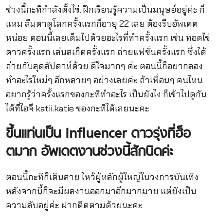
ช่วงนี้กะทิกำลังตั้งไข่..ฝึกเรียนรู้ความเป็นมนุษย์อยู่ค่ะ ก็
แหม ลืมตาดูโลกครั้งแรกก็อายุ 22 เลย ต้องรีบอัพเดต
หน่อย ตอนนี้เลยเต็มไปด้วยอะไรที่ทำครั้งแรก เช่น ทอดไข่
ดาวครั้งแรก เล่นสเก็ตครั้งแรก ถ่ายแฟชั่นครั้งแรก ซึ่งได้
ถ่ายกับสุดสัปดาห์ด้วย ดีใจมากๆ ค่ะ ตอนนี้ก็อยากลอง
ทำอะไรใหม่ๆ อีกหลายๆ อย่างเลยค่ะ ถ้าเพื่อนๆ คนไหน
อยากรู้ว่าครั้งแรกของกะทิทำอะไร เป็นยังไง ก็เข้าไปดูกัน
ได้ที่ไอจี katii.katie ของกะทิได้เลยนะคะ
ขึ้นแท่นเป็น
Influencer
ดาวรุ่งที่ฮ็อ
ตมาก
อัพเดตงานช่วงนี้สักนิดค่ะ
ตอนนี้กะทิก็เดินสาย ไหว้ผู้หลักผู้ใหญ่ในวงการบันเทิง
หลังจากนี้ก็จะมีผลงานออกมาอีกมากมาย แต่ยังเป็น
ความลับอยู่ค่ะ ฝากติดตามด้วยนะคะ