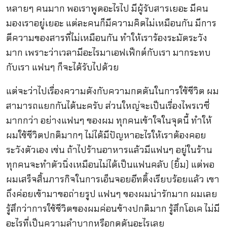
หลายๆ คนมาก พอเราพูดอะไรไป มีผู้รับสารเยอะ มีคน
มองเราอยู่เยอะ แต่ละคนก็มีความคิดไม่เหมือนกัน มีการ
ตีความของสารที่ไม่เหมือนกัน ทำให้เราร้องระมัดระวัง
มาก เพราะว่าเวลามีอะไรมาเอฟเฟ็กต์กับเรา มากระทบ
กับเรา แฟนๆ ก็จะได้รับไปด้วย
แต่จะว่าไปเรื่องความดังกับความกดดันในการใช้ชีวิต ผม
สามารถแยกกันได้นะครับ ส่วนใหญ่จะเป็นเรื่องไพรเวซี่
มากกว่า อย่างแฟนๆ ของผม ทุกคนเข้าใจในจุดนี้ ทำให้
ผมใช้ชีวิตปกติมากๆ ไม่ได้มีปัญหาอะไรให้เราต้องคอย
ระวังตัวเอง เช่น ถ้าไปร้านอาหารแล้วมีแฟนๆ อยู่ในร้าน
ทุกคนจะทำตัวนิ่งเหมือนไม่ได้เป็นแฟนคลับ (ยิ้ม) แต่พอ
ผมเสร็จสิ้นภารกิจในการเอ็นจอยอีทติ้งเรียบร้อยแล้ว เขา
ถึงค่อยเข้ามาขอถ่ายรูป แฟนๆ ของผมน่ารักมาก ผมเลย
รู้สึกว่าการใช้ชีวิตของผมค่อนข้างปกติมาก รู้สึกโอเค ไม่มี
อะไรที่เป็นความลำบากหรือกดดันอะไรเลย