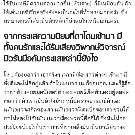
ได้รับบทที่มีความตลกมากขึ้น (หัวเราะ) ก็มีเหมือนกัน ถ้า
ได้เล่นบทซีเรียสจริงจังจะเป็นอะไรที่ท้าทายมากครับ ซึ่ง
บทฆาตกรที่เล่นเป็นตัวหลักก็น่าสนใจเหมือนกันครับ
จากกระแสความนิยมที่ถาโถมเข้ามา
มี
ทั้งคนรักและได้รับเสียงวิพากษ์วิจารณ์
มิวรับมือกับกระแสเหล่านี้ยังไง
โห… ต้องบอกว่า เอาจริงๆ เวลามีเรื่องราวต่างๆ เข้ามา มี
ทั้งดีและไม่ดีอยู่แล้ว ถ้าในแง่บวก ผมก็ขอบคุณ และก็รู้สึก
ว่าเราต้องคอยมอนิเตอร์ตัวเอง คอยรีเช็คตัวเองอยู่ตลอด
เวลาว่า ตัวเราเป็นยังไงบ้าง หมั่นตรวจอารมณ์ตัวเอง
หมั่นตรวจสกิลของเรา หมั่นตรวจฟีดแบ็กของเรา ช่วยให้
เราไม่หลงไปกับมัน ผมว่าเรื่องพวกนี้คืออีโก้ ซึ่งมันไม่ก่อ
ประโยชน์อะไรกับเรา การที่เราเหลิงมันเป็นบาเรียบางอ