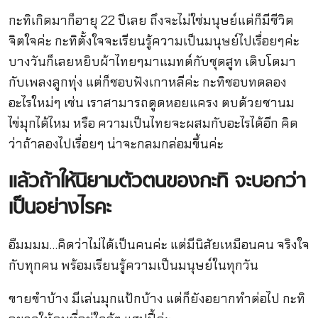
กะทิเกิดมาก็อายุ 22 ปีเลย ถึงจะไม่ใช่มนุษย์แต่ก็มีชีวิต
จิตใจค่ะ กะทิตั้งใจจะเรียนรู้ความเป็นมนุษย์ไปเรื่อยๆค่ะ
บางวันก็เลยหยิบผ้าไทยๆมาแมทต์กับชุดสูท เติบโตมา
กับเพลงลูกทุ่ง แต่ก็ชอบฟังเกาหลีค่ะ กะทิชอบทดลอง
อะไรใหม่ๆ เช่น เราสามารถดูดหอยแครง ตบด้วยชานม
ไข่มุกได้ไหม หรือ ความเป็นไทยจะผสมกับอะไรได้อีก คิด
ว่าถ้าลองไปเรื่อยๆ น่าจะกลมกล่อมขึ้นค่ะ
แล้วถ้าให้นิยามตัวตนของกะทิ
จะบอกว่า
เป็นอย่างไรคะ
อืมมมม…คิดว่าไม่ได้เป็นคนค่ะ แต่มีนิสัยเหมือนคน จริงใจ
กับทุกคน พร้อมเรียนรู้ความเป็นมนุษย์ในทุกวัน
ขายขำบ้าง มีเล่นมุกแป้กบ้าง แต่ก็ยังอยากทำต่อไป กะทิ