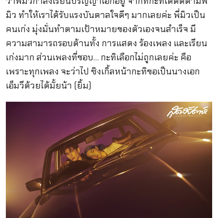
ว่าพี่มิวกำลังเรียนปริญญาเอกอยู่ จากที่กะทิได้ติดตามพี่
มิว ทำให้เราได้รับแรงบันดาลใจดีๆ มากเลยค่ะ พี่มิวเป็น
คนเก่ง มุ่งมั่นทำตามเป้าหมายของตัวเองจนสำเร็จ มี
ความสามารถรอบด้านทั้ง การแสดง ร้องเพลง และเรียน
เก่งมาก ส่วนเพลงที่ชอบ… กะทิเลือกไม่ถูกเลยค่ะ คือ
เพราะทุกเพลง จะว่าไป ซิงเกิ้ลหน้ากะทิขอเป็นนางเอก
เอ็มวีด้วยได้มั้ยน้า (ยิ้ม)