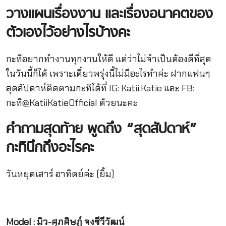
วางแผนเรื่องงาน
และเรื่องอนาคตของ
ตัวเองไว้อย่างไรบ้างคะ
กะทิอยากทำงานทุกงานให้ดี แต่ว่าไม่จำเป็นต้องดีที่สุด
ในวันนี้ก็ได้ เพราะเดี๋ยวพรุ่งนี้ไม่มีอะไรทำค่ะ ฝากแฟนๆ
สุดสัปดาห์ติดตามกะทิได้ที่ IG: Katii.Katie และ FB:
กะทิ@KatiiKatieOfficial ด้วยนะคะ
คำถามสุดท้าย
พูดถึง
“
สุดสัปดาห์
”
กะทินึกถึงอะไรคะ
วันหยุดเสาร์ อาทิตย์ค่ะ (ยิ้ม)
Model : มิว-ศุภศิษฏ์ จงชีวีวัฒน์