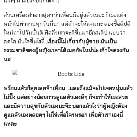
เล็กๆ มาลองก่อนก็ได้จ้า)
ส่วนเครื่องสำอางสุดฯ ว่าเพื่อนมีอยู่แล้วเนอะ ก็เธอแต่ง
หน้าไปทำงานทุกวันนี่นา แต่ถ้าจะให้แจ่มนะ ลองซื้อลิปสี
ใหม่ทาไปวันนั้นดิ ฟีลลิ่งเราจะดีขึ้นมาอีกสเต็ป แบบว่า
สดใส มั่นใจขึ้นไรงี้ ..
เรื่องนี้ไม่เกี่ยวกับผู้ชาย มันเป็น
ธรรมชาติของผู้หญิงเวลาได้เมคอัพใหม่น่ะ เข้าใจตรงกัน
นะ
!
พร้อมแล้วก็ลุยเลยจ้าเพื่อน …และถึงแม้จะไปเจอหนุ่มแล้ว
ไม่ปิ๊ง แต่อย่างน้อยการดูแลตัวเองดีๆ ก็จะทำให้เธอสวย
และมีความสุขกับตัวเองนะจ๊ะ บอกแล้วไงว่าผู้หญิงต้อง
ดูแลตัวเองตลอดๆ ไม่ใช่เพื่อใครหรอก เพื่อตัวเราเองนี่
แหละ