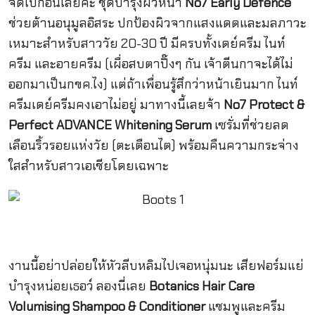
จัดไปก่อนเลยค่ะ ชุดบำรุงผิวหน้า
No7 Early Defence
ช่วยต้านอนุมูลอิสระ ปกป้องผิวจากแสงแดดและมลภาวะ
เหมาะสำหรับสาววัย 20-30 ปี มีครบทั้งเดย์ครีม ไนท์
ครีม และอายครีม (เผื่อสบตาปิ๊งๆ กัน เจ้าตีนกาจะได้ไม่
ออกมาเป็นกขค.ไง) แต่ถ้าเพื่อนรู้สึกว่าหน้าเยินมาก ไนท์
ครีมเดย์ครีมคงเอาไม่อยู่ มาทางนี้เลยจ้า
No7 Protect &
Perfect ADVANCE Whitening Serum
เซรั่มที่ช่วยลด
เลือนริ้วรอยแห่งวัย (ตะเตือนไต) พร้อมคืนความกระจ่าง
ใสสำหรับสาวเอเชียโดยเฉพาะ
งานนี้อย่าปล่อยให้หัวลีบหลิมไปเจอหนุ่มนะ เสียฟอร์มแย่
บำรุงหน่อยเธอว์ ลองนี่เลย
Botanics Hair Care
Volumising Shampoo & Conditioner
แชมพูและครีม