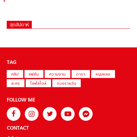
สุดสัปดาห์
TAG
คลิป
แฟชั่น
ความงาม
ดารา
หนุ่มหล่อ
ละคร
ไลฟ์สไตล์
ดวงรายวัน
FOLLOW ME
CONTACT