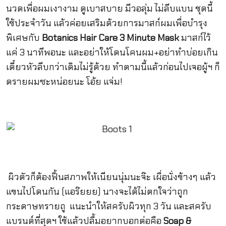
นวดเพื่อผมเงางาม ดูเบาสบาย มีวอลุ่ม ไม่ลีบแบน ชุดนี้
ใช้ประจำวัน แล้วค่อยเสริมด้วยการมาสก์ผมเพื่อบำรุง
พิเศษกับ
Botanics Hair Care 3 Minute Mask
มาสก์ไว้
แค่ 3 นาทีพอนะ และอย่าให้โดนโคนผม+อย่าทำบ่อยเกิน
เดี๋ยวหัวลีบกว่าเดิมไม่รู้ด้วย ทำตามนี้แล้วก่อนไปเจอผู้ฯ ก็
ดรายผมซะหน่อยนะ โอ้ย แจ่ม!
ผิวตัวก็ต้องฟื้นสภาพให้เนียนนุ่มนะจ๊ะ เผื่อนั่งข้างๆ แล้ว
แขนไปโดนกัน (แอร๊ยยย) นางจะได้ไม่ตกใจว่าถูก
กระดาษทรายถู แนะนำให้สครับผิวทุก 3 วัน และสครับ
แบรนด์ที่สุดฯ ใช้แล้วปลื้มอยากบอกต่อคือ
Soap &