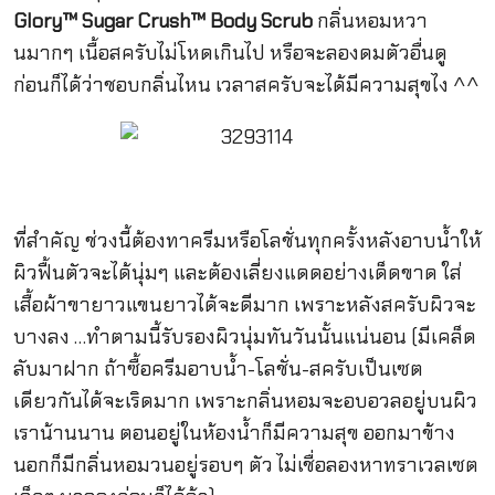
Glory™ Sugar Crush™ Body Scrub
กลิ่นหอมหวา
นมากๆ เนื้อสครับไม่โหดเกินไป หรือจะลองดมตัวอื่นดู
ก่อนก็ได้ว่าชอบกลิ่นไหน เวลาสครับจะได้มีความสุขไง ^^
ที่สำคัญ ช่วงนี้ต้องทาครีมหรือโลชั่นทุกครั้งหลังอาบน้ำให้
ผิวฟื้นตัวจะได้นุ่มๆ และต้องเลี่ยงแดดอย่างเด็ดขาด ใส่
เสื้อผ้าขายาวแขนยาวได้จะดีมาก เพราะหลังสครับผิวจะ
บางลง …ทำตามนี้รับรองผิวนุ่มทันวันนั้นแน่นอน (มีเคล็ด
ลับมาฝาก ถ้าซื้อครีมอาบน้ำ-โลชั่น-สครับเป็นเซต
เดียวกันได้จะเริดมาก เพราะกลิ่นหอมจะอบอวลอยู่บนผิว
เราน้านนาน ตอนอยู่ในห้องน้ำก็มีความสุข ออกมาข้าง
นอกก็มีกลิ่นหอมวนอยู่รอบๆ ตัว ไม่เชื่อลองหาทราเวลเซต