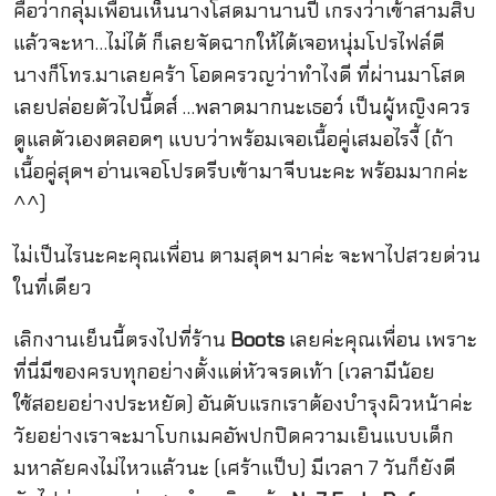
คือว่ากลุ่มเพื่อนเห็นนางโสดมานานปี เกรงว่าเข้าสามสิบ
แล้วจะหา…ไม่ได้ ก็เลยจัดฉากให้ได้เจอหนุ่มโปรไฟล์ดี
นางก็โทร.มาเลยคร้า โอดครวญว่าทำไงดี ที่ผ่านมาโสด
เลยปล่อยตัวไปนี้ดส์ …พลาดมากนะเธอว์ เป็นผู้หญิงควร
ดูแลตัวเองตลอดๆ แบบว่าพร้อมเจอเนื้อคู่เสมอไรงี้ (ถ้า
เนื้อคู่สุดฯ อ่านเจอโปรดรีบเข้ามาจีบนะคะ พร้อมมากค่ะ
^^)
ไม่เป็นไรนะคะคุณเพื่อน ตามสุดฯ มาค่ะ จะพาไปสวยด่วน
ในที่เดียว
เลิกงานเย็นนี้ตรงไปที่ร้าน
Boots
เลยค่ะคุณเพื่อน เพราะ
ที่นี่มีของครบทุกอย่างตั้งแต่หัวจรดเท้า (เวลามีน้อย
ใช้สอยอย่างประหยัด) อันดับแรกเราต้องบำรุงผิวหน้าค่ะ
วัยอย่างเราจะมาโบกเมคอัพปกปิดความเยินแบบเด็ก
มหาลัยคงไม่ไหวแล้วนะ (เศร้าแป็บ) มีเวลา 7 วันก็ยังดี