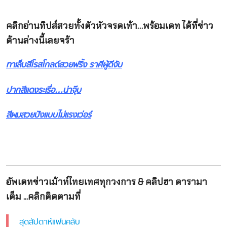
คลิกอ่านทิปส์สวยทั้งตัวหัวจรดเท้า…พร้อมเดท ได้ที่ข่าว
ด้านล่างนี้เลยจร้า
ทาเล็บสีโรสโกลด์สวยฟริ้ง ราศีผู้ดีจับ
ปากสีแดงระเรื่อ…น่าจุ๊บ
สีผมสวยปังแบบไม่แรงเว่อร์
อัพเดทข่าวเม้าท์ไทยเทศทุกวงการ & คลิปฮา ดารามา
เต็ม ...คลิกติดตามที่
สุดสัปดาห์แฟนคลับ