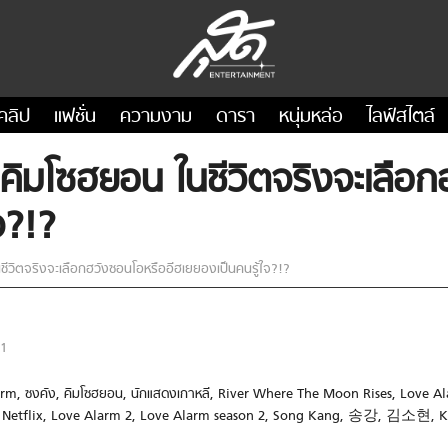
คลิป
แฟชั่น
ความงาม
ดารา
หนุ่มหล่อ
ไลฟ์สไตล์
มโซฮยอน ในชีวิตจริงจะเลือก
จ?!?
ิตจริงจะเลือกฮวังซอนโอหรืออีฮเยยองเป็นคนรู้ใจ?!?
21