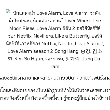
ีมหลังซีซั่นแรกฉาย และหลายคนต่างจับตาความสัมพันธ์รักส
โอและทีมฮเยยองเป็นหลักฐานที่ทำให้เห็นว่าละครของเรา
ดหวังครึ่งหนึ่ง กังวลครึ่งหนึ่งว่า ผู้ชมจะรู้สึกอย่างไรบ้างเมื