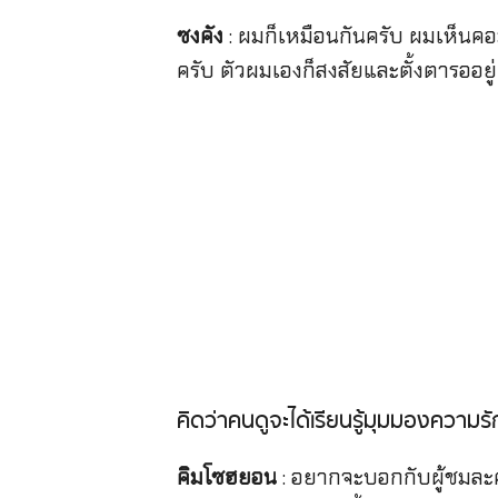
ซงคัง
: ผมก็เหมือนกันครับ ผมเห็นค
ครับ ตัวผมเองก็สงสัยและตั้งตารออยู่
คิดว่าคนดูจะได้เรียนรู้มุมมองความรัก
คิมโซฮยอน
: อยากจะบอกกับผู้ชมละครข