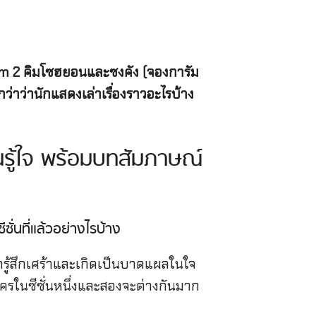
arm 2 คิมโซฮยอนและซงคัง (จองการัม
ว่าว่านักแสดงเล่าเรื่องราวอะไรบ้าง
นรู้ใจ พร้อมบทสัมภาษณ์
ีซั่นที่แล้วอย่างไรบ้าง
ขารู้สึกเศร้าและเกิดเป็นบาดแผลในใจ
ละครในซีซั่นหนึ่งและสองจะต่างกันมาก