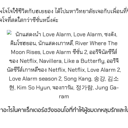
พโจโจใช้ชีวิตกับฮเยยอง ได้ไปมหาวิทยาลัยเจอกับเพื่อนที่ชื
ที่สดใสกว่าซีซั่นหนึ่งค่ะ
าอะไรในคาแร็กเตอร์ฮวังซอนโอที่ทำให้ผู้ชมตกหลุมรักและในซ