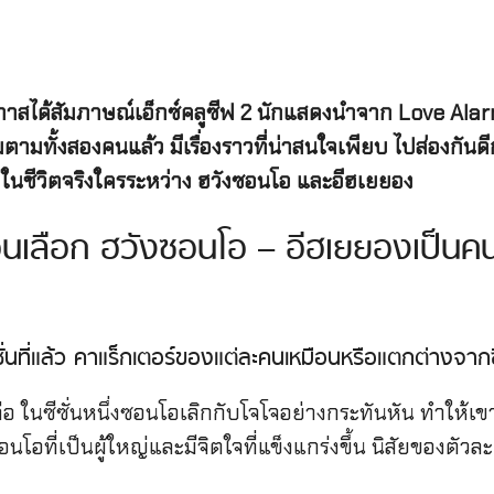
ีโอกาสได้สัมภาษณ์เอ็กซ์คลูซีฟ 2 นักแสดงนำจาก Love Al
ามทั้งสองคนแล้ว มีเรื่องราวที่น่าสนใจเพียบ ไปส่องกันดีก
ในชีวิตจริงใครระหว่าง ฮวังซอนโอ และอีฮเยยอง
ยอนเลือก ฮวังซอนโอ – อีฮเยยองเป็นค
ากซีซั่นที่แล้ว คาแร็กเตอร์ของแต่ละคนเหมือนหรือแตกต่างจากซ
็คือ ในซีซั่นหนึ่งซอนโอเลิกกับโจโจอย่างกระทันหัน ทำให้เ
โอที่เป็นผู้ใหญ่และมีจิตใจที่แข็งแกร่งขึ้น นิสัยของตัว