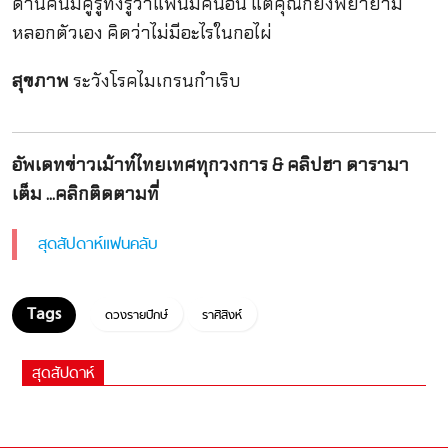
ด้านคนมีคู่รู้ทั้งรู้ว่าแฟนมีคนอื่น แต่คุณก็ยังพยายาม
หลอกตัวเอง คิดว่าไม่มีอะไรในกอไผ่
สุขภาพ
ระวังโรคไมเกรนกำเริบ
อัพเดทข่าวเม้าท์ไทยเทศทุกวงการ & คลิปฮา ดารามา
เต็ม ...คลิกติดตามที่
สุดสัปดาห์แฟนคลับ
ดวงรายปักษ์
ราศีสิงห์
สุดสัปดาห์