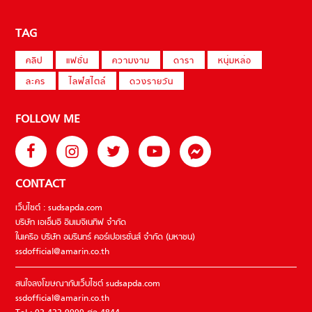
TAG
คลิป
แฟชั่น
ความงาม
ดารา
หนุ่มหล่อ
ละคร
ไลฟ์สไตล์
ดวงรายวัน
FOLLOW ME
CONTACT
เว็บไซต์ : sudsapda.com
บริษัท เอเอ็มอี อิมเมจิเนทีฟ จำกัด
ในเครือ บริษัท อมรินทร์ คอร์เปอเรชั่นส์ จำกัด (มหาชน)
ssdofficial@amarin.co.th
สนใจลงโฆษณากับเว็บไซต์ sudsapda.com
ssdofficial@amarin.co.th