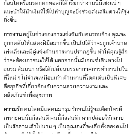
ก้อนโตหรือมรดกตกทอดก็ได้ เรียกว่างานนี้มีเฮงแน่ ๆ
แนะนำให้นำเงินที่ได้ไปทำบุญจะยิ่งช่วยส่งเสริมดวงให้รุ่ง
ยิ่งขึ้น
การงาน
อยู่ในช่วงของการแข่งขันกับคนรอบข้าง คุณจะ
ถูกกดดันให้แสดงฝีมือมากขึ้น เป็นไปได้ว่าจะถูกเจ้านาย
เพ่งเล็งและมีคู่แข่งด้านการงานปรากฏขึ้น ทำให้คุณรู้สึก
ว่าจะต้องเอาชนะให้ได้ นอกจากนั้นมีเกณฑ์เดินทางไป
อบรม สัมมนา หรือได้เปลี่ยนบรรยากาศการทำงานไปใน
ที่ใหม่ ๆ ไม่จำเจเหมือนเก่า ด้านงานที่โดดเด่นเป็นพิเศษ
คือธุรกิจที่เกี่ยวข้องกับความสวยความงามและ
ผลิตภัณฑ์เพื่อสุขภาพ
ความรัก
คนโสดมีแต่คนมารุม รักจนไม่รู้จะเลือกใครดี
เพราะคนนั้นก็แสนดี คนนี้ก็แสนรัก หากปล่อยให้กลาย
เป็นรักสามเส้าไปนาน ๆ เป็นคุณเองที่จะเสียทั้งสองคนไป