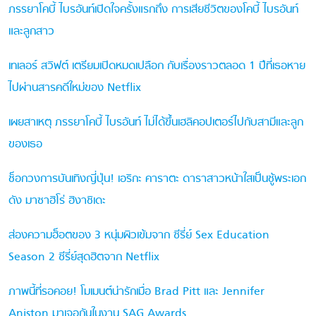
ภรรยาโคบี้ ไบรอันท์เปิดใจครั้งแรกถึง การเสียชีวิตของโคบี้ ไบรอันท์
และลูกสาว
เทเลอร์ สวิฟต์ เตรียมเปิดหมดเปลือก กับเรื่องราวตลอด 1 ปีที่เธอหาย
ไปผ่านสารคดีใหม่ของ Netflix
เผยสาเหตุ ภรรยาโคบี้ ไบรอันท์ ไม่ได้ขึ้นเฮลิคอปเตอร์ไปกับสามีและลูก
ของเธอ
ช็อกวงการบันเทิงญี่ปุ่น! เอริกะ คาราตะ ดาราสาวหน้าใสเป็นชู้พระเอก
ดัง มาซาฮิโร่ ฮิงาชิเดะ
ส่องความฮ็อตของ 3 หนุ่มผิวเข้มจาก ซีรี่ย์ Sex Education
Season 2 ซีรี่ย์สุดฮิตจาก Netflix
ภาพนี้ที่รอคอย! โมเมนต์น่ารักเมื่อ Brad Pitt และ Jennifer
Aniston มาเจอกันในงาน SAG Awards