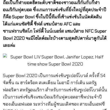
ถือเป็นกีฬายอดฮิตระดับชาติของชาวอเมริกันกับกีฬา
อเมริกันฟุตบอล ซึ่งเกมการแข่งขันที่ยิ่งใหญ่ที่สุดประจำปี
ก็คือ Super Bowl ซึ่งในปีนี้ทีมที่เข้าแข่งขันในนัดตัดสิน
ได้แก่แคนซัสซิตี้ ชีฟส์ แชมป์สาย AFC และ
ซานฟรานซิสโก โฟร์ตี้ ไนน์เนอร์ส แชมป์สาย NFC Super
Bowl 2020 จะมีไฮไลต์อะไรบ้างตามสุดสัปดาห์มาดูกันได้
เลยค่ะ
Super Bowl 2020
เป็นการแข่งขันซูเปอร์โบวล์ ครั้งที่ 54
จัดขึ้น ณ ฮาร์ดร็อค สเตเดียม ไมอามี การ์เด้น มลรัฐ
ฟลอริดา สหรัฐอเมริกา สำหรับการแข่งขันซูเปอร์โบวล์นั้น
เป็นการแข่งขันชิงแชมป์อเมริกันฟุตบอลอาชีพประจำปี
ของเอ็นเอฟแอล ระหว่างทีมผู้ชนะเลิศของ สายเอ็นเอฟซี