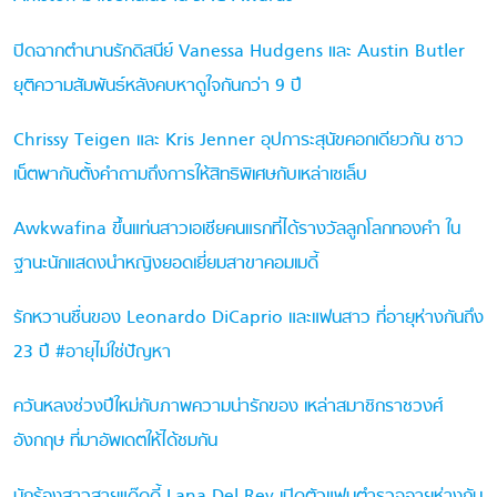
ปิดฉากตำนานรักดิสนีย์ Vanessa Hudgens และ Austin Butler
ยุติความสัมพันธ์หลังคบหาดูใจกันกว่า 9 ปี
Chrissy Teigen และ Kris Jenner อุปการะสุนัขคอกเดียวกัน ชาว
เน็ตพากันตั้งคำถามถึงการให้สิทธิพิเศษกับเหล่าเซเล็บ
Awkwafina ขึ้นแท่นสาวเอเชียคนแรกที่ได้รางวัลลูกโลกทองคำ ใน
ฐานะนักแสดงนำหญิงยอดเยี่ยมสาขาคอมเมดี้
รักหวานชื่นของ Leonardo DiCaprio และแฟนสาว ที่อายุห่างกันถึง
23 ปี #อายุไม่ใช่ปัญหา
ควันหลงช่วงปีใหม่กับภาพความน่ารักของ เหล่าสมาชิกราชวงศ์
อังกฤษ ที่มาอัพเดตให้ได้ชมกัน
นักร้องสาวสายแด๊ดดี้ Lana Del Rey เปิดตัวแฟนตำรวจอายุห่างกัน