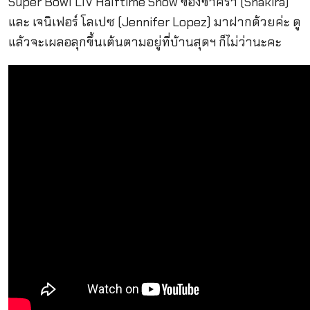
Super Bowl LIV Halftime Show ของชาคิร่า (Shakira)
และ เจนิเฟอร์ โลเปซ (Jennifer Lopez) มาฝากด้วยค่ะ ดู
แล้วจะเผลอลุกขึ้นเต้นตามอยู่ที่บ้านสุดฯ ก็ไม่ว่านะคะ