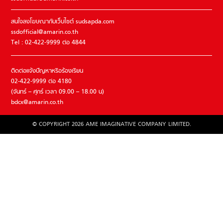
สนใจลงโฆษณากับเว็บไซต์ sudsapda.com
ssdofficial@amarin.co.th
Tel : 02-422-9999 ต่อ 4844
ติดต่อแจ้งปัญหาหรือร้องเรียน
02-422-9999 ต่อ 4180
(จันทร์ – ศุกร์ เวลา 09.00 – 18.00 น)
bdcx@amarin.co.th
© COPYRIGHT 2026 AME IMAGINATIVE COMPANY LIMITED.