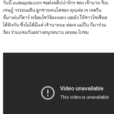
วันนี้ sudsapda.com ขอส่งคลิปน่ารักๆ ของ เจ้านาย
จิณ
เจษฎ์ วรรธนะสิน ลูกชายคนโตของ คุณพ่อ เจ เจตริน
ที่มาเล่นกีตาร์ พร้อมโชว์ร้องเพลง เธอยัง ให้ชาวโซเชียล
ได้ฟังกัน ซึ่งไม่ได้มีแค่ เจ้านายนะ พ่อเจ แม่ปิ่น ก็มาร่วม
ร้อง ร่วมแจมกันอย่างสนุกสนาน เลยละ ไปชม