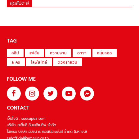
สุดสัปดาห์
TAG
คลิป
แฟชั่น
ความงาม
ดารา
หนุ่มหล่อ
ละคร
ไลฟ์สไตล์
ดวงรายวัน
FOLLOW ME
CONTACT
เว็บไซต์ : sudsapda.com
บริษัท เอเอ็มอี อิมเมจิเนทีฟ จำกัด
ในเครือ บริษัท อมรินทร์ คอร์เปอเรชั่นส์ จำกัด (มหาชน)
ssdofficial@amarin.co.th