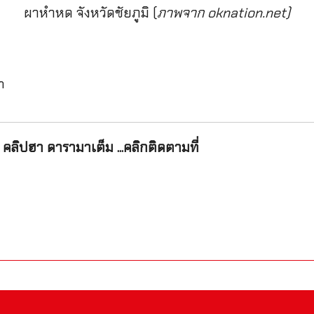
ผาหำหด จังหวัดชัยภูมิ (
ภาพจาก oknation.net)
n
คลิปฮา ดารามาเต็ม ...คลิกติดตามที่