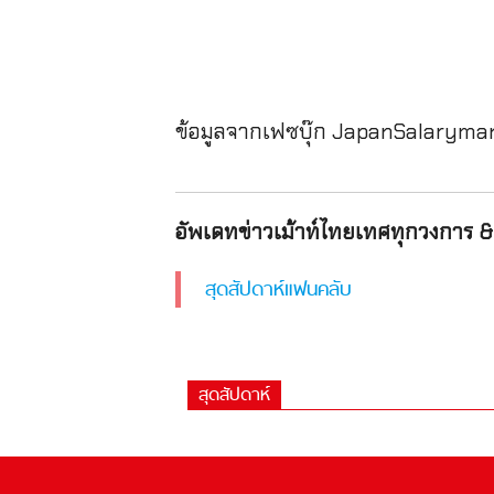
ข้อมูลจากเฟซบุ๊ก JapanSalaryma
อัพเดทข่าวเม้าท์ไทยเทศทุกวงการ & 
สุดสัปดาห์แฟนคลับ
สุดสัปดาห์