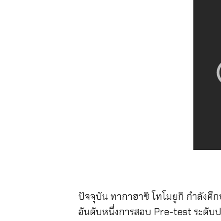
ปัจจุบัน ทากาฮาชิ โทโมยูกิ กำลังศึ
อันดับหนึ่งการสอบ Pre-test ระดับปร