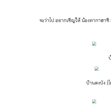
จะว่าไป อยากเชิญให้ น้องทากาฮาชิ 
บ
บ้านดงบัง (ไ