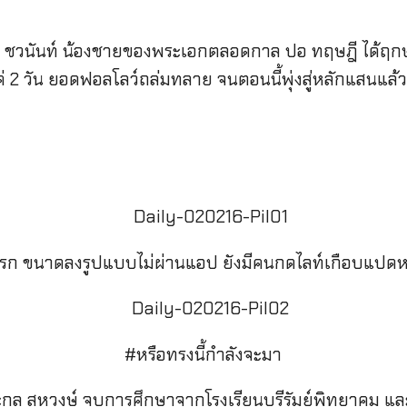
 ปิล ชวนันท์ น้องชายของพระเอกตลอดกาล ปอ ทฤษฎี ได้ฤก
 2 วัน ยอดฟอลโลว์ถล่มทลาย จนตอนนี้พุ่งสู่หลักแสนแล้ว
ก ขนาดลงรูปแบบไม่ผ่านแอป ยังมีคนกดไลท์เกือบแปดหม
#หรือทรงนี้กำลังจะมา
ะกูล สหวงษ์ จบการศึกษาจากโรงเรียนบุรีรัมย์พิทยาคม แล