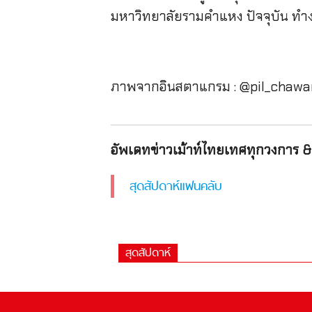
มหาวิทยาลัยรามคำแหง ปัจจุบัน ทำงา
ภาพจากอินสตาแกรม : @pil_chaw
อัพเดทข่าวเม้าท์ไทยเทศทุกวงการ & 
สุดสัปดาห์แฟนคลับ
สุดสัปดาห์