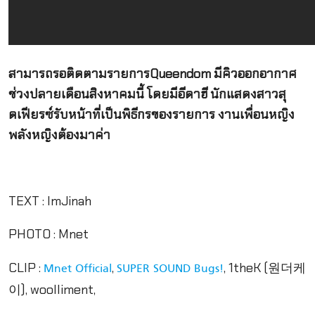
สามารถรอติดตามรายการQueendom มีคิวออกอากาศ
ช่วงปลายเดือนสิงหาคมนี้ โดยมีอีดาฮี นักแสดงสาวสุ
ดเฟียรซ์รับหน้าที่เป็นพิธีกรของรายการ งานเพื่อนหญิง
พลังหญิงต้องมาค่า
TEXT : ImJinah
PHOTO : Mnet
CLIP :
,
, 1theK (원더케
Mnet Official
SUPER SOUND Bugs!
이), woolliment,