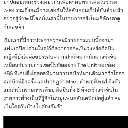
มาปล่อยเพลงช่วงเดียวกันเพื่อหาคนที่ทำได้ดีในชาร์ต
เพลง รวมถึงจะมีการแข่งขันให้สลับคอนเซ็ปต์กันด้วย ถ้า
อยากรู้ว่าจะมีโจทย์เหล่านี้ในรายการจริงไหมก็ต้องรอดู
กันเลยจ้า
เริ่มแรกที่มีการประกาศว่าจะมีรายการแบบนี้ออกมา
แฟนเคป็อปส่วนใหญ่ก็คิดว่าอาจจะเป็นวงหรือศิลปิน
หญิงที่ยังไม่ค่อยประสบความสำเร็จมากนักมาแข่งขัน
เหมือนกับรายการเซอร์ไวเวิลอย่าง The Unit ของช่อง
KBS ที่เคยดึงไอดอลที่ผ่านการเดบิวท์มาแล้วมาคว้าโอกา
สเดบิวท์อีกครั้ง แต่ปรากฏว่า Mnet ทำเซอร์ไพรส์ ดึงตัว
แม่มาร่วมรายการเพียบ ศิลปินทั้ง 6 ที่จะเข้าแข่งขันใน
รายการต่างเป็นที่รู้จักในหมู่แฟนคลับเคป๊อปอยู่แล้ว จะ
เป็นใครกันบ้าง ไปส่องกันจ้า