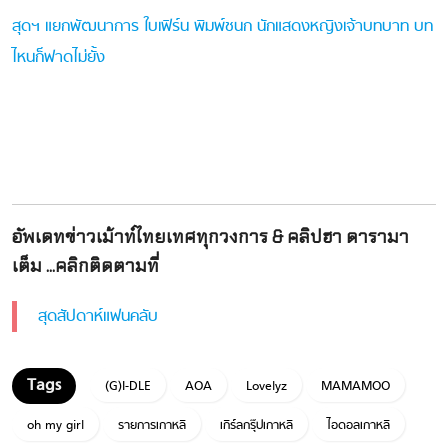
สุดฯ แยกพัฒนาการ ใบเฟิร์น พิมพ์ชนก นักแสดงหญิงเจ้าบทบาท บท
ไหนก็ฟาดไม่ยั้ง
อัพเดทข่าวเม้าท์ไทยเทศทุกวงการ & คลิปฮา ดารามา
เต็ม ...คลิกติดตามที่
สุดสัปดาห์แฟนคลับ
(G)I-DLE
AOA
Lovelyz
MAMAMOO
oh my girl
รายการเกาหลี
เกิร์ลกรุ๊ปเกาหลี
ไอดอลเกาหลี