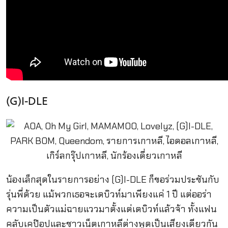
(G)I-DLE
น้องเล็กสุดในรายการอย่าง (G)I-DLE ก็ขอร่วมประชันกับ
รุ่นพี่ด้วย แม้พวกเธอจะเดบิวท์มาเพียงแค่ 1 ปี แต่ออร่า
ความเป็นตัวแม่ฉายแววมาตั้งแต่เดบิวท์แล้วจ้า ทั้งแฟน
คลับเคป๊อปและชาวเน็ตเกาหลีต่างพูดเป็นเสียงเดียวกัน