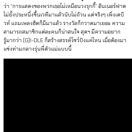
ว่า “การแสดงของพวกเธอไม่เหมือนวงรุกกี้” อินเนอร์ฟาด
ไม่ยั้งประหนึ่งขึ้นเวทีมาแล้วนับไม่ถ้วน แต่จริงๆ เพิ่งเดบิ
วท์ แถมเพลงฮิตก็มีมาแล้ว รางวัลก็กวาดมาเยอะ ความ
สามารถสมาชิกแต่ละคนก็น่าสนใจ สุดฯ มีความอยาก
รู้มากว่า (G)I-DLE ก็สร้างสรรค์โชว์ปังแค่ไหน เมื่อต้องมา
แข่งท่ามกลางรุ่นพี่ตัวแม่แบบนี้