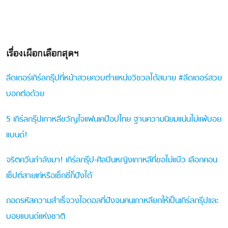
เรื่องเผือกเลือกสุดฯ
ลีดเดอร์เกิร์ลกรุ๊ปที่หน้าสวยควบตำแหน่งวิชวลได้สบาย #ลีดเดอร์สวย
บอกต่อด้วย
5 เกิร์ลกรุ๊ปเกาหลีขวัญใจแฟนเคป๊อปไทย ฐานความนิยมแน่นไม่แพ้บอย
แบนด์!
จริตควีนกำลังมา! เกิร์ลกรุ๊ป-ศิลปินหญิงเกาหลีที่ขอไม่แบ๊ว เลือกคอน
เซ็ปต์สายเท่หรือเซ็กซี่ก็ปังได้
ถอดรหัสความสำเร็จวงไอดอลที่ปังจนคนเกาหลียกให้เป็นเกิร์ลกรุ๊ปและ
บอยแบนด์แห่งชาติ