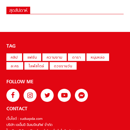
สุดสัปดาห์
TAG
คลิป
แฟชั่น
ความงาม
ดารา
หนุ่มหล่อ
ละคร
ไลฟ์สไตล์
ดวงรายวัน
FOLLOW ME
CONTACT
เว็บไซต์ : sudsapda.com
บริษัท เอเอ็มอี อิมเมจิเนทีฟ จำกัด