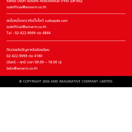
ในเครือ บริษัท อมรินทร์ คอร์เปอเรชั่นส์ จำกัด (มหาชน)
ssdofficial@amarin.co.th
สนใจลงโฆษณากับเว็บไซต์ sudsapda.com
ssdofficial@amarin.co.th
Tel : 02-422-9999 ต่อ 4844
ติดต่อแจ้งปัญหาหรือร้องเรียน
02-422-9999 ต่อ 4180
(จันทร์ – ศุกร์ เวลา 09.00 – 18.00 น)
bdcx@amarin.co.th
© COPYRIGHT 2026 AME IMAGINATIVE COMPANY LIMITED.