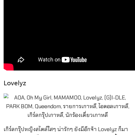
Lovelyz
เกิร์ลกรุ๊ปหญิงสไตล์ใสๆ น่ารักๆ ยังมีอีกจ้า Lovelyz ก็มา