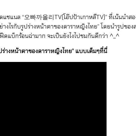
าสุดแชแนล “오빠까올리TV(โอ๊ปป้าเกาหลีTV)” ที่เน้นนำส
ย่างไรกับรูปร่างหน้าตาของดาราหญิงไทย” โดยนำรูปของสา
้ฟีดแบ็กร้อนฉ่ามาก จะเป็นยังไงไปชมกันดีกว่า ^_^
ปร่างหน้าตาของดาราหญิงไทย” แบบเต็มๆที่นี่