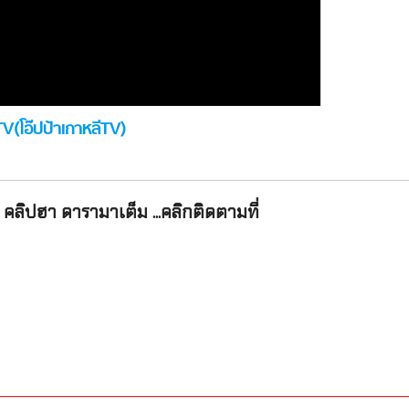
๊ปป้าเกาหลีTV)
คลิปฮา ดารามาเต็ม ...คลิกติดตามที่