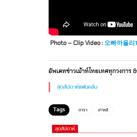
Photo – Clip Video :
오빠까올리TV(โอ
อัพเดทข่าวเม้าท์ไทยเทศทุกวงการ & 
สุดสัปดาห์แฟนคลับ
ดารา
เกาหลี
สุดสัปดาห์