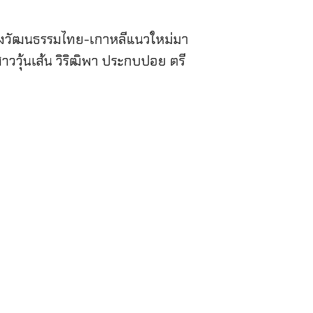
องวัฒนธรรมไทย-เกาหลีแนวใหม่มา
ววุ้นเส้น วิริฒิพา ประกบปอย ตรี