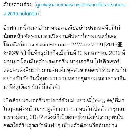
ล้นหลามด้วย (
ดูภาพชุดสวยของเหล่าซุปตาร์ไทยที่ไปร่วมงานคาน
)
ส์ 2019 กันได้ที่นี่จ้า
อีกฟากหนึ่งมหาอำนาจของเอเชียอย่างประเทศจีนก็ไม่
น้อยหน้า จัดพรมแดงเปิดงานสัปดาห์ภาพยนตร์และ
โทรทัศน์อย่าง Asian Film and TV Week 2019 (2019亚
洲影视周) ขึ้นที่กรุงปักกิ่งเมื่อวันที่ 16 พฤษภาคม 2019 ที่
ผ่านมา โดยมีเหล่าพระเอกจีน นางเอกจีน โปรดิวเซอร์
และคนดังจีนมากมายจัดเต็มชุดสวย หล่อเข้าร่วมงานกัน
อย่างคับคั่ง วันนี้สุดฯ รวบรวมหลากชุดของเหล่าดาราจีน
มาให้ดูเต็มๆ กันที่นี่แล้วจ้า
เปิดด้วยนางเอกจีนซุปตาร์ตัวแม่
หยางมี่ (Yang Mi)
ที่มา
ในลุคแต่งหน้าเบาๆ ดูเด็กมาก-ก-กจนลืมไปแล้วว่าขุ่นแม่
หยางมี่อายุ 30+!? ครั้งนี้ก็เป็นอีกครั้งหนึ่งที่ปรากฏตัวใน
ชุดสไตล์จีนสุดสง่าที่แฟนๆ เห็นแล้วต้องหวีดกันอย่าง