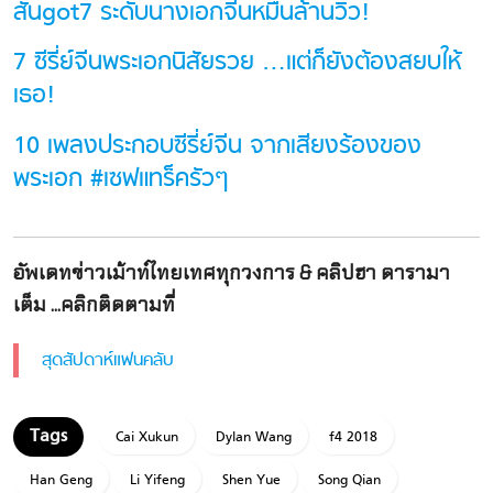
สันgot7 ระดับนางเอกจีนหมื่นล้านวิว!
7 ซีรี่ย์จีนพระเอกนิสัยรวย …แต่ก็ยังต้องสยบให้
เธอ!
10 เพลงประกอบซีรี่ย์จีน จากเสียงร้องของ
พระเอก #เซฟแทร็ครัวๆ
อัพเดทข่าวเม้าท์ไทยเทศทุกวงการ & คลิปฮา ดารามา
เต็ม ...คลิกติดตามที่
สุดสัปดาห์แฟนคลับ
Cai Xukun
Dylan Wang
f4 2018
Han Geng
Li Yifeng
Shen Yue
Song Qian