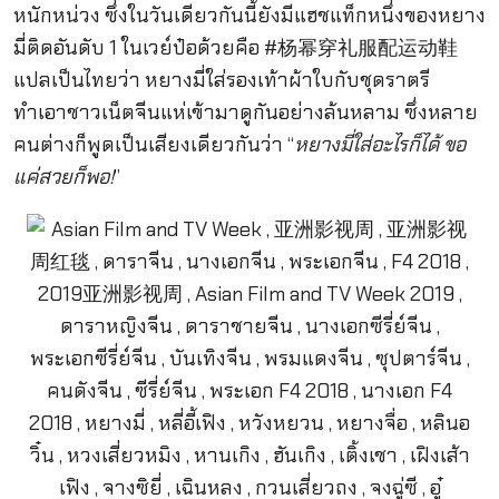
หนักหน่วง ซึ่งในวันเดียวกันนี้ยังมีแฮชแท็กหนึ่งของหยาง
มี่ติดอันดับ 1 ในเวย์ป๋อด้วยคือ #杨幂穿礼服配运动鞋
แปลเป็นไทยว่า หยางมี่ใส่รองเท้าผ้าใบกับชุดราตรี
ทำเอาชาวเน็ตจีนแห่เข้ามาดูกันอย่างล้นหลาม ซึ่งหลาย
คนต่างก็พูดเป็นเสียงเดียวกันว่า “
หยางมี่ใส่อะไรก็ได้ ขอ
แค่สวยก็พอ!
”