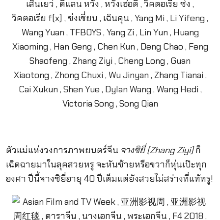
ตัวแม่แห่งวงการภาพยนตร์จีน
จางซิยี่ (Zhang Ziyi)
ก็
เฉิดฉายมาในลุคสวยหรู จะหันซ้ายหรือขวาก็หุ่นเป๊ะทุก
องศา ปีนี้จางซิยี่อายุ 40 ปีเต็มแต่ยังสวยไม่สร่างที่แท้ทรู!