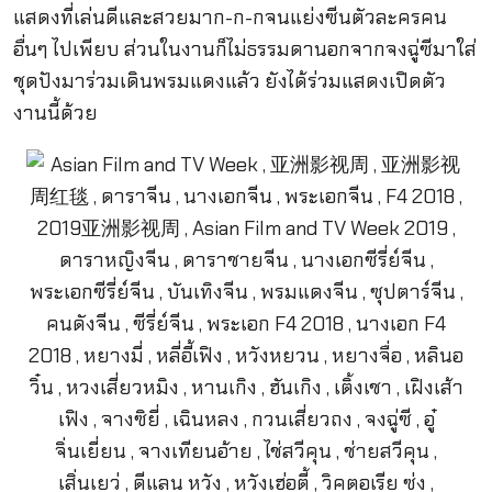
แสดงที่เล่นดีและสวยมาก-ก-กจนแย่งซีนตัวละครคน
อื่นๆ ไปเพียบ ส่วนในงานก็ไม่ธรรมดานอกจากจงฉู่ซีมาใส่
ชุดปังมาร่วมเดินพรมแดงแล้ว ยังได้ร่วมแสดงเปิดตัว
งานนี้ด้วย