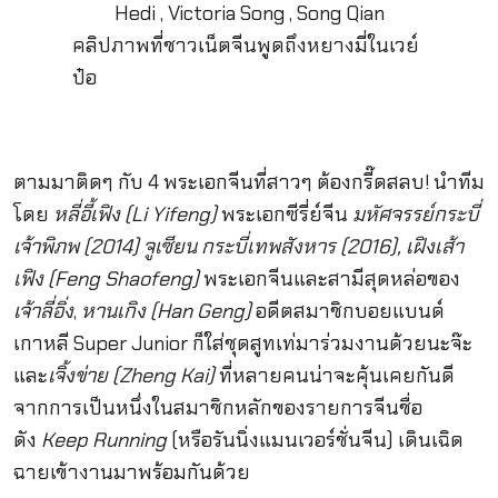
คลิปภาพที่ชาวเน็ตจีนพูดถึงหยางมี่ในเวย์
ป๋อ
ตามมาติดๆ กับ 4 พระเอกจีนที่สาวๆ ต้องกรี๊ดสลบ! นำทีม
โดย
หลี่อี้เฟิง (Li Yifeng)
พระเอกซีรี่ย์จีน
มหัศจรรย์กระบี่
เจ้าพิภพ (2014) จูเซียน กระบี่เทพสังหาร (2016), เฝิงเส้า
เฟิง (Feng Shaofeng)
พระเอกจีนและสามีสุดหล่อของ
เจ้าลี่อิ่ง
,
หานเกิง (Han Geng)
อดีตสมาชิกบอยแบนด์
เกาหลี Super Junior ก็ใส่ชุดสูทเท่มาร่วมงานด้วยนะจ๊ะ
และ
เจิ้งข่าย (Zheng Kai)
ที่หลายคนน่าจะคุ้นเคยกันดี
จากการเป็นหนึ่งในสมาชิกหลักของรายการจีนชื่อ
ดัง
Keep Running
(หรือรันนิ่งแมนเวอร์ชั่นจีน) เดินเฉิด
ฉายเข้างานมาพร้อมกันด้วย