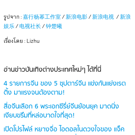
รูปจาก :
/
/
/
嘉行杨幂工作室
新浪电影
新浪电视
新浪
/
/
娱乐
电视社长
钟楚曦
เรื่องโดย : Lizhu
อ่านข่าวบันเทิงต่างประเทศใหม่ๆ ได้ที่นี่
4 รายการจีน ของ 5 ซุปตาร์จีน แข่งกันแย่งเรต
ติ้ง มาแรงจนต้องตาม!
สื่อจีนเลือก 6 พระเอกซีรี่ย์จีนย้อนยุค มาดนิ่ง
เงียบขรึมที่หล่อบาดใจที่สุด!
เปิดโปรไฟล์ หยางจื่อ ไอดอลในดวงใจของ แจ็ค