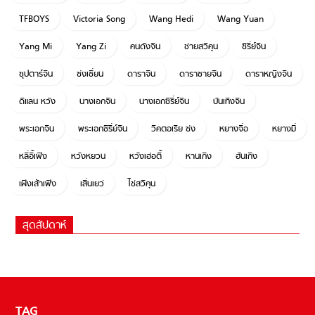
TFBOYS
Victoria Song
Wang Hedi
Wang Yuan
Yang Mi
Yang Zi
คนดังจีน
ช่ายสวีคุน
ซีรี่ย์จีน
ซุปตาร์จีน
ซ่งเชี่ยน
ดาราจีน
ดาราชายจีน
ดาราหญิงจีน
ดีแลน หวัง
นางเอกจีน
นางเอกซีรี่ย์จีน
บันเทิงจีน
พระเอกจีน
พระเอกซีรี่ย์จีน
วิคตอเรีย ซ่ง
หยางจื่อ
หยางมี่
หลี่อี้เฟิง
หวังหยวน
หวังเฮ่อตี้
หานเกิง
ฮันเกิง
เฝิงเส้าเฟิง
เสิ่นเยว่
ไช่สวีคุน
สุดสัปดาห์
TAG