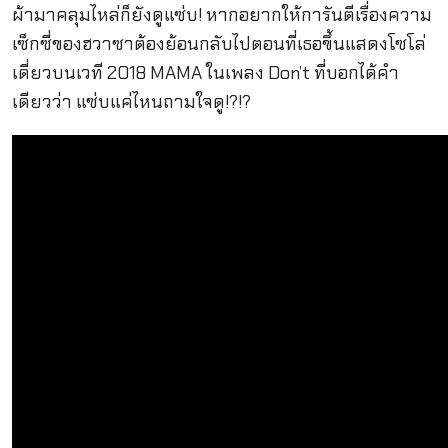
ผ้ามาคลุมไหล่ก็ยังดูแซ่บ! หากอยากให้การันตีเรื่องความ
เซ็กซี่ของฮวาซาต้องย้อนกลับไปตอนที่เธอขึ้นแสดงโซโล่
เดี่ยวบนเวที 2018 MAMA ในเพลง Don’t ที่บอกได้คำ
เดียวว่า แซ่บแค่ไหนถามใจดู!?!?