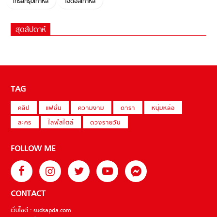
เกิร์ลกรุ๊ปเกาหลี
ไอดอลเกาหลี
สุดสัปดาห์
TAG
คลิป
แฟชั่น
ความงาม
ดารา
หนุ่มหล่อ
ละคร
ไลฟ์สไตล์
ดวงรายวัน
FOLLOW ME
CONTACT
เว็บไซต์ : sudsapda.com