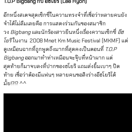
T.O.P Bigbang กับ อีฮโยริ (Lee Hyori)
อีกหนึ่งสเตจสุดเซ็กซี่ในความทรงจำที่เชื่อว่าหลายคนยัง
จำได้ไม่ลืมเลยคือ การแสดงร่วมกันของสมาชิก
วง
Bigbang
และนักร้องสาวยืนหนึ่งเรื่องความเซ็กซี่
อีฮ
โยริ
ในงาน 2008 Mnet Km Music Festival (MKMF) แต่
ดูเหมือนฉากที่ถูกพูดถึงมากที่สุดคงเป็นตอนที่
T.O.P
Bigbang
ออกมาทำท่าเหมือนจะจุ๊บที่หน้าผาก แต่
สุดท้ายก็มาจบลงที่ปากของฮโยริ แถมส่งยิ้มเบาๆ ปิด
ท้าย เชื่อว่าต้องมีแฟนๆ หลายคนขอสิงร่างอีฮโยริได้
มั้ย!?!? ^^