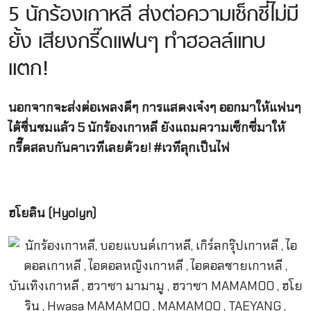
5 นักร้องเกาหลี ส่งต่อความเซ็กซี่ไม่มี
ยั้ง เสียงกรี๊ดแฟนๆ ทำฮอลล์แทบ
แตก!
นอกจากจะส่งต่อเพลงดีๆ การแสดงเจ๋งๆ ออกมาให้แฟนๆ
ได้ชื่นชมแล้ว 5 นักร้องเกาหลี ยังแถมความเซ็กซี่มาให้
กรี๊ดสลบกันคาเวทีเลยด้วย! #เวทีลุกเป็นไฟ
ฮโยลิน (Hyolyn)