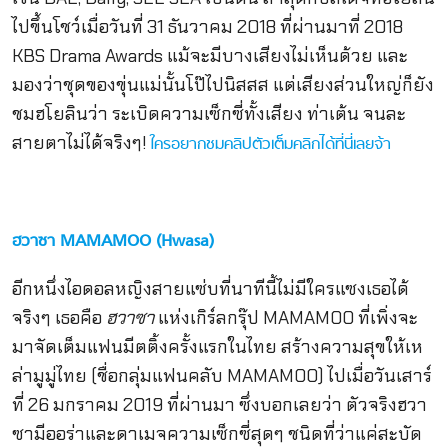
ไปขึ้นโชว์เมื่อวันที่ 31 ธันวาคม 2018 ที่ผ่านมาที่ 2018
KBS Drama Awards แม้จะมีบางเสียงไม่เห็นด้วย และ
มองว่าชุดของขุ่นแม่นั้นโป๊ไปนิสสส แต่เสียงส่วนใหญ่ก็ยัง
ชมฮโยลินว่า ระเบิดความเซ็กซี่ทั้งเสียง ท่าเต้น จนละ
สายตาไม่ได้จริงๆ!
ใครอยากชมคลิปตัวเต็มคลิกได้ที่นี่เลยจ้า
ฮวาซา MAMAMOO (Hwasa)
อีกหนึ่งไอดอลหญิงสายแซ่บที่นาทีนี้ไม่มีใครแซงเธอได้
จริงๆ เธอคือ
ฮวาซา
แห่งเกิร์ลกรุ๊ป MAMAMOO ที่เพิ่งจะ
มาจัดเต็มแฟนมีตติ้งครั้งแรกในไทย สร้างความสุขให้เห
ล่ามูมู่ไทย (ชื่อกลุ่มแฟนคลับ MAMAMOO) ไปเมื่อวันเสาร์
ที่ 26 มกราคม 2019 ที่ผ่านมา ซึ่งบอกเลยว่า ตัวจริงฮวา
ซามีออร่าและดาเมจความเซ็กซี่สุดๆ ชนิดที่ว่าแค่สะบัด