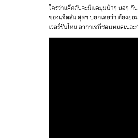
ใครว่าแจ็คสันจะมีแต่มุมบ้าๆ บอๆ กั
ของแจ็คสัน สุดฯ บอกเลยว่า ต้องยอมแพ
เวอร์ชั่นไหน อากาเซก็ชอบหมดเนอะ