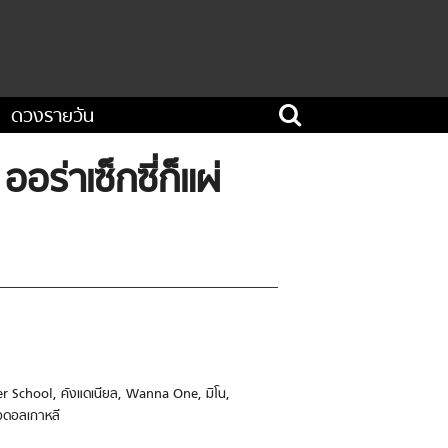
ดวงรายวัน
อร่าเซ็กซี่ก็แผ่