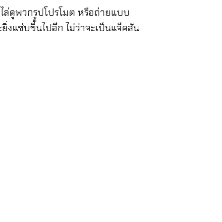
งไปไล่ดูพวกรูปโปรโมต หรือถ่ายแบบ
่งแซ่บขึ้นไปอีก ไม่ว่าจะเป็นแจ็คสัน