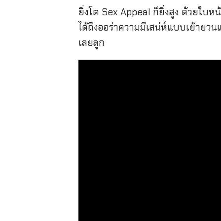
ยิ่งโต Sex Appeal ก็ยิ่งสูง ด้วยใบห
ได้ถึงออร่าความมีเสน่ห์แบบเย้ายว
เลยลูก