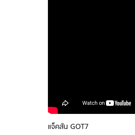
แจ็คสัน GOT7