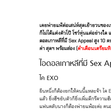
เคยพ่ายแพ้ต่อเสน่ห์สุดเย้ายวนของเห
ก็ไม่ได้แต่งตัวโป๊ โชว์หุ่นแต่อย่าง
ดอลเกาหลีที่มี Sex Appeal สูง 10 คน
ค่า สุดฯ พร้อมส่อง (
คำเตือน:เตรียมทิ
ไอดอลเกาหลีที่มี Sex Ap
ไค EXO
ยืนหนึ่งก็ต้องยกให้คนนี้แหละจ้า ไค 
แล้ว ยิ่งฮีขยับตัวก็ยิ่งเพิ่มดีกรีควา
แฟนคลับนางก็ต้องพ่ายแพ้อะค่ะ คนอะไร