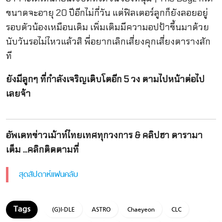
ขนาดจะอายุ 20 ปีอีกไม่กี่วัน แต่ฟิลเตอร์ลูกก็ยังลอยอยู่
รอบตัวน้องเหมือนเดิม เพิ่มเติมมีความอปป้าขึ้นมาด้วย
นับวันรอไม่ไหวแล้วสิ พี่อยากเลิกเสี่ยงคุกเสี่ยงตารางสัก
ที
ยังมีลูกๆ ที่กำลังเจริญเติบโตอีก 5 วง ตามไปหน้าต่อไป
เลยจ้า
อัพเดทข่าวเม้าท์ไทยเทศทุกวงการ & คลิปฮา ดารามา
เต็ม ...คลิกติดตามที่
สุดสัปดาห์แฟนคลับ
(G)I-DLE
ASTRO
Chaeyeon
CLC