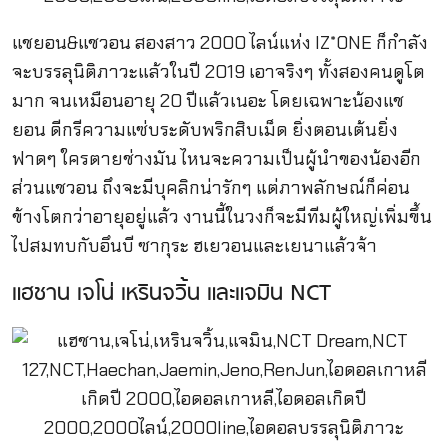
แชยอน&แชวอน สองสาว 2000 ไลน์แห่ง IZ*ONE ก็กำลัง
จะบรรลุนิติภาวะแล้วในปี 2019 เอาจริงๆ ทั้งสองคนดูโต
มาก จนเหมือนอายุ 20 ปีแล้วเนอะ โดยเฉพาะน้องแช
ยอน ดีกรีความแซ่บระดับพริกสิบเม็ด ยิ่งตอนเต้นยิ่ง
ฟาดๆ ใครตายช่างมัน ไหนจะความเป็นผู้นำของน้องอีก
ส่วนแชวอน ถึงจะมีบุคลิกน่ารักๆ แต่ภาพลักษณ์ก็ค่อน
ข้างโตกว่าอายุอยู่แล้ว งานนี้ในวงก็จะมีทีมผู้ใหญ่เพิ่มขึ้น
ไปสมทบกับอึนบี ซากุระ ฮเยวอนและเยนาแล้วจ้า
แฮชาน เจโน่ เหรินจวิ้น และแจมิน NCT