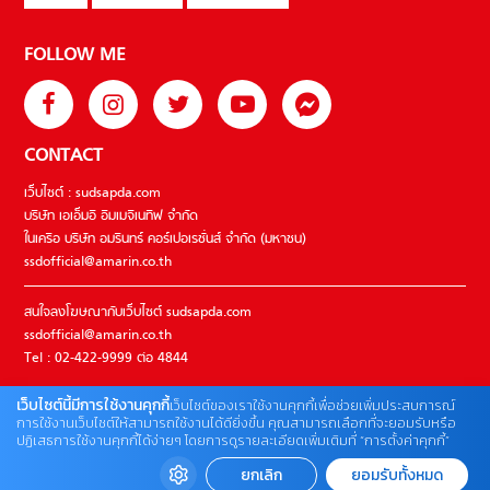
FOLLOW ME
CONTACT
เว็บไซต์ : sudsapda.com
บริษัท เอเอ็มอี อิมเมจิเนทีฟ จำกัด
ในเครือ บริษัท อมรินทร์ คอร์เปอเรชั่นส์ จำกัด (มหาชน)
ssdofficial@amarin.co.th
สนใจลงโฆษณากับเว็บไซต์ sudsapda.com
ssdofficial@amarin.co.th
Tel : 02-422-9999 ต่อ 4844
เว็บไซต์นี้มีการใช้งานคุกกี้
เว็บไซต์ของเราใช้งานคุกกี้เพื่อช่วยเพิ่มประสบการณ์
ติดต่อแจ้งปัญหาหรือร้องเรียน
การใช้งานเว็บไซต์ให้สามารถใช้งานได้ดียิ่งขึ้น คุณสามารถเลือกที่จะยอมรับหรือ
ปฏิเสธการใช้งานคุกกี้ได้ง่ายๆ โดยการดูรายละเอียดเพิ่มเติมที่ “การตั้งค่าคุกกี้”
02-422-9999 ต่อ 4180
(จันทร์ – ศุกร์ เวลา 09.00 – 18.00 น)
ยกเลิก
ยอมรับทั้งหมด