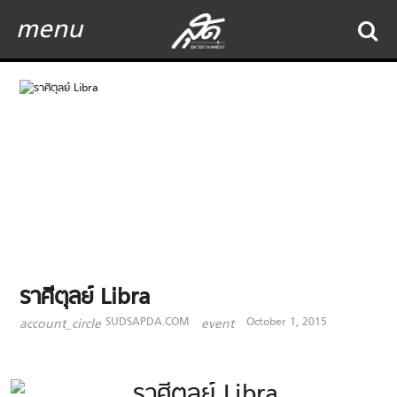
menu
ราศีตุลย์ Libra
SUDSAPDA.COM
October 1, 2015
account_circle
event