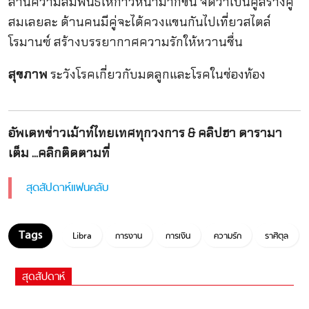
สานความสัมพันธ์ให้ก้าวหน้ามากขึ้น จัดว่าเป็นคู่สร้างคู่
สมเลยละ ด้านคนมีคู่จะได้ควงแขนกันไปเที่ยวสไตล์
โรมานซ์ สร้างบรรยากาศความรักให้หวานชื่น
สุขภาพ
ระวังโรคเกี่ยวกับมดลูกและโรคในช่องท้อง
อัพเดทข่าวเม้าท์ไทยเทศทุกวงการ & คลิปฮา ดารามา
เต็ม ...คลิกติดตามที่
สุดสัปดาห์แฟนคลับ
Libra
การงาน
การเงิน
ความรัก
ราศีตุล
สุดสัปดาห์