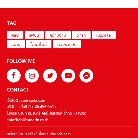
TAG
คลิป
แฟชั่น
ความงาม
ดารา
หนุ่มหล่อ
ละคร
ไลฟ์สไตล์
ดวงรายวัน
FOLLOW ME
CONTACT
เว็บไซต์ : sudsapda.com
บริษัท เอเอ็มอี อิมเมจิเนทีฟ จำกัด
ในเครือ บริษัท อมรินทร์ คอร์เปอเรชั่นส์ จำกัด (มหาชน)
ssdofficial@amarin.co.th
สนใจลงโฆษณากับเว็บไซต์ sudsapda.com