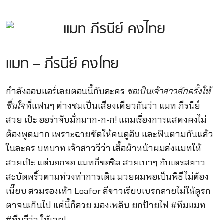
แมท – ภีรนีย์ คงไทย
กำลังออนแอร์เลยตอนนี้กับละคร
ขอเป็นเจ้าสาวสักครั้งให้
ชื่นใจ
ที่แฟนๆ ต่างชมเป็นเสียงเดียวกันว่า แมท ภีรนีย์
สวย เป๊ะ ออร่าจับมั่กมาก-ก-ก! แถมเรื่องการแสดงคงไม่
ต้องพูดมาก เพราะฉายชัดให้คนดูอิน และฟินตามกันแล้ว
ในละคร บทบาท เจ้าสาววีว่า เสื้อผ้าหน้าผมส่งแมทให้
สวยเป๊ะ แต่นอกจอ แมทก็ขอชิล สวยเบาๆ กับเดรสยาว
สะบัดพริ้วตามท่วงท่าการเดิน มวยผมพอเป็นพิธี ไม่ต้อง
เนี๊ยบ สวมรองเท้า Loafer สีขาวเรียบเบรกลายไม่ให้ดูรก
ตาจนเกินไป แค่นี้ก็สวย มองเพลิน ยกป้ายไฟ #ทีมแมท
#ทีมวีว่า ให้เลย!