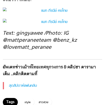
Text: gingyawee /Photo: IG
@mattperaneeteam @benz_kz
@lovematt_peranee
อัพเดทข่าวเม้าท์ไทยเทศทุกวงการ & คลิปฮา ดารามา
เต็ม ...คลิกติดตามที่
สุดสัปดาห์แฟนคลับ
style
สาวสวย