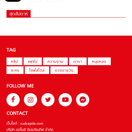
สุดสัปดาห์
TAG
คลิป
แฟชั่น
ความงาม
ดารา
หนุ่มหล่อ
ละคร
ไลฟ์สไตล์
ดวงรายวัน
FOLLOW ME
CONTACT
เว็บไซต์ : sudsapda.com
บริษัท เอเอ็มอี อิมเมจิเนทีฟ จำกัด