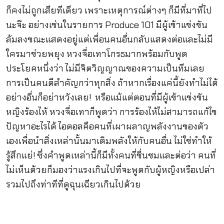
ก็คงไม่ถูกเสียทีเดียว เพราะเหตุการณ์ต่างๆ ก็มีที่มาที่ไป
นะจ๊ะ อย่างเช่นในรายการ Produce 101 มีผู้เข้าแข่งขัน
ล้มลงขณะแสดงอยู่แต่เพื่อนคนอื่นกลับแสดงต่อและไม่มี
ใครมาช่วยพยุง หวงจื่อเทาโกรธมากพร้อมกับพูด
ประโยคหนึ่งว่า ไม่มีจิตวิญญาณของความเป็นทีมเลย
การเป็นคนดีสำคัญกว่าทุกสิ่ง ถ้าหากเรื่องแค่นี้ยังทำไม่ได้
อย่างอื่นก็อย่าหวังเลย! หรือแม้แต่ตอนที่มีผู้เข้าแข่งขัน
หญิงร้องไห้ หวงจื่อเทาก็พูดว่า การร้องไห้ไม่สามารถแก้ไข
ปัญหาอะไรได้ ไอดอลคือคนที่เผาผลาญพลังงานของตัว
เองเพื่อนำสิ่งเหล่านั้นมาเติมพลังให้กับคนอื่น ไม่ใช่ทำให้
รู้สึกแย่! ซึ่งคำพูดเหล่านี้ก็มีทั้งคนที่ชื่นชมและต่อว่า คนที่
ไม่เห็นด้วยก็มองว่าแรงเกินไปที่จะพูดกับผู้หญิงหรือเปล่า
รวมไปถึงท่าทีที่ดูฉุนเฉียวเกินไปด้วย