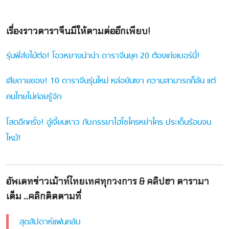
เรื่องราวดาราจีนมีให้ตามต่ออีกเพียบ!
รุ่นพี่ส่งไม้ต่อ! โอวหยางน่าน่า ดาราจีนยุค 20 ต้องเก่งเบอร์นี้!
เสียดายของ! 10 ดาราจีนรุ่นใหม่ หล่อยันเงา ความสามารถก็ล้น แต่
คนไทยไม่ค่อยรู้จัก
โสดอีกครั้ง! อู๋เจี้ยนหาว กับภรรยาไฮโซใครหย่าใคร ประเด็นร้อนจน
ไหม้!
อัพเดทข่าวเม้าท์ไทยเทศทุกวงการ & คลิปฮา ดารามา
เต็ม ...คลิกติดตามที่
สุดสัปดาห์แฟนคลับ