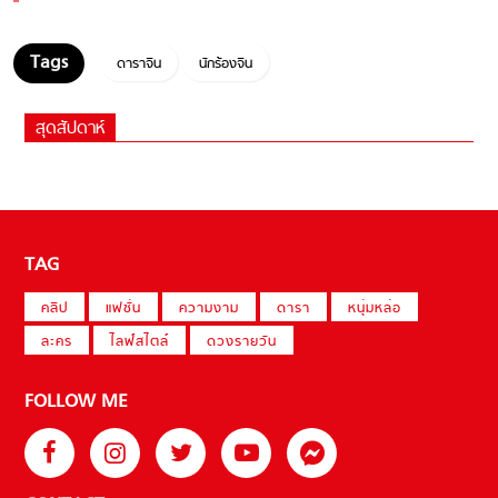
ดาราจีน
นักร้องจีน
สุดสัปดาห์
TAG
คลิป
แฟชั่น
ความงาม
ดารา
หนุ่มหล่อ
ละคร
ไลฟ์สไตล์
ดวงรายวัน
FOLLOW ME