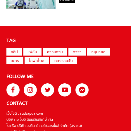
ความงาม
TAG
คลิป
แฟชั่น
ความงาม
ดารา
หนุ่มหล่อ
ละคร
ไลฟ์สไตล์
ดวงรายวัน
FOLLOW ME
CONTACT
เว็บไซต์ : sudsapda.com
บริษัท เอเอ็มอี อิมเมจิเนทีฟ จำกัด
ในเครือ บริษัท อมรินทร์ คอร์เปอเรชั่นส์ จำกัด (มหาชน)