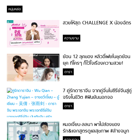
หนุ่มหล่อ
สวยให้สุด CHALLENGE X น้องฉัตร
ความงาม
ย้อน 12 ลุคของ หลิวอี้เฟยในชุดย้อน
ยุค ที่ใครๆ ก็ไว้ใจเรื่องความสวย!
ดารา
7 คู่รักดาราจีน จากคู่จิ้นในซีรี่ย์จีนสู่คู่
จริงในชีวิต #ฟินยันนอกจอ
ดารา
หมอเจี๊ยบ-ลลนา พาไปส่องของ
รัก&แจกสูตรดูแลสุขภาพ #ล้างจมูก
ไม่ยากจะสอนให้