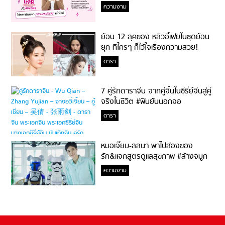
ความงาม
ย้อน 12 ลุคของ หลิวอี้เฟยในชุดย้อน
ยุค ที่ใครๆ ก็ไว้ใจเรื่องความสวย!
ดารา
7 คู่รักดาราจีน จากคู่จิ้นในซีรี่ย์จีนสู่คู่
จริงในชีวิต #ฟินยันนอกจอ
ดารา
หมอเจี๊ยบ-ลลนา พาไปส่องของ
รัก&แจกสูตรดูแลสุขภาพ #ล้างจมูก
ไม่ยากจะสอนให้
ความงาม