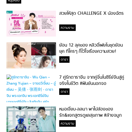
หนุ่มหล่อ
สวยให้สุด CHALLENGE X น้องฉัตร
ความงาม
ย้อน 12 ลุคของ หลิวอี้เฟยในชุดย้อน
ยุค ที่ใครๆ ก็ไว้ใจเรื่องความสวย!
ดารา
7 คู่รักดาราจีน จากคู่จิ้นในซีรี่ย์จีนสู่คู่
จริงในชีวิต #ฟินยันนอกจอ
ดารา
หมอเจี๊ยบ-ลลนา พาไปส่องของ
รัก&แจกสูตรดูแลสุขภาพ #ล้างจมูก
ไม่ยากจะสอนให้
ความงาม