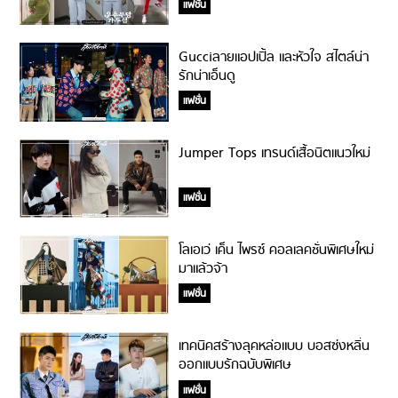
แฟชั่น
Gucciลายแอปเปิ้ล และหัวใจ สไตล์น่า
รักน่าเอ็นดู
แฟชั่น
Jumper Tops เทรนด์เสื้อนิตแนวใหม่
แฟชั่น
โลเอเว่ เค็น ไพรซ์ คอลเลคชั่นพิเศษใหม่
มาแล้วจ้า
แฟชั่น
เทคนิคสร้างลุคหล่อแบบ บอสซ่งหลิ่น
ออกแบบรักฉบับพิเศษ
แฟชั่น