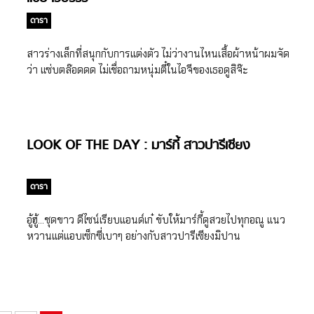
ดารา
สาวร่างเล็กที่สนุกกับการแต่งตัว ไม่ว่างานไหนเสื้อผ้าหน้าผมจัด
ว่า แซ่บตล๊อดดด ไม่เชื่อถามหนุ่มตี๋ในไอจีของเธอดูสิจ๊ะ
LOOK OF THE DAY : มาร์กี้ สาวปารีเซียง
ดารา
อู้ฮู้…ชุดขาว ดีไซน์เรียบแอนด์เก๋ ขับให้มาร์กี้ดูสวยไปทุกอณู แนว
หวานแต่แอบเซ็กซี่เบาๆ อย่างกับสาวปารีเซียงมิปาน