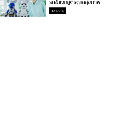
รัก&แจกสูตรดูแลสุขภาพ
#ล้างจมูกไม่ยากจะสอนให้
ความงาม