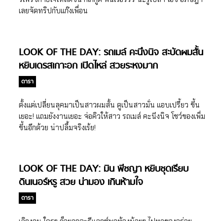
เลยจัดทริปกับแก๊งเพื่อน
LOOK OF THE DAY: รถเมล์ คะนึงนิจ สะบัดผมสั้น
หยิบเดรสเกาะอก เปิดไหล่ สวยระหงมาก
ดารา
ตั้งแต่เปลี่ยนลุคมาเป็นสาวผมสั้น ดูเป็นสาวมั่น แอบเปรี้ยว ขึ้น
เยอะ! แถมยังงานเยอะ จ่อคิวให้สาว รถเมล์ คะนึงนิจ โชว์ของเพิ่ม
ขึ้นอีกด้วย น่าปลื้มจริงเร้ย!
LOOK OF THE DAY: มิน พีชญา หยิบชุดเรียบ
ดินเนอร์หรู สวย น่ามอง เกินห้ามใจ
ดารา