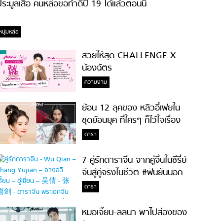
ระมูลเสื้อ คนหล่อขอทำดีปี 19 ได้แล้วตอนนี้
หนุ่มหล่อ
สวยให้สุด CHALLENGE X
น้องฉัตร
ความงาม
ย้อน 12 ลุคของ หลิวอี้เฟยใน
ชุดย้อนยุค ที่ใครๆ ก็ไว้ใจเรื่อง
ความสวย!
ดารา
7 คู่รักดาราจีน จากคู่จิ้นในซีรี่ย์
จีนสู่คู่จริงในชีวิต #ฟินยันนอก
จอ
ดารา
หมอเจี๊ยบ-ลลนา พาไปส่องของ