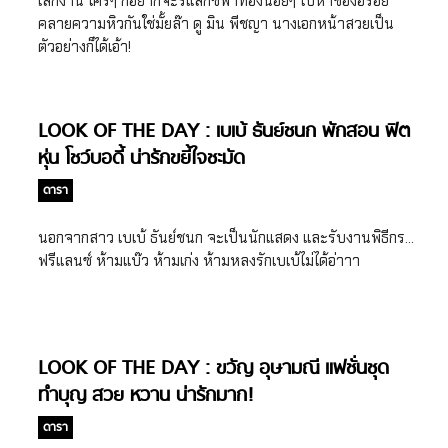
เลิกงาน ใครๆ ก็อยากจะรีแลกซ์พาท้องน้อยๆ ไปหาของอร่อย
คลายความหิวกันใช่มั้ยล๊า ดู มิน พีชญา นางเอกหน้าสวยเป็น
ตัวอย่างก็ได้เอ้า!
LOOK OF THE DAY : เบเบ้ ธันย์ชนก พักสอน ฟิต
หุ่น โชว์บอดี้ น่ารักขยี้ใจชะมัด
ดารา
นอกจากสาว เบเบ้ ธันย์ชนก จะเป็นนักแสดง และรับงานพิธีกร…
ฟรีแลนซ์ ห้ามแบ๊ว ห้ามเก่ง ห้ามหลงรักเบเบ้ไม่ได้อ่าาา
LOOK OF THE DAY : ขวัญ อุษามณี แฟชั่นชุด
ทำบุญ สวย หวาน น่ารักมาก!
ดารา