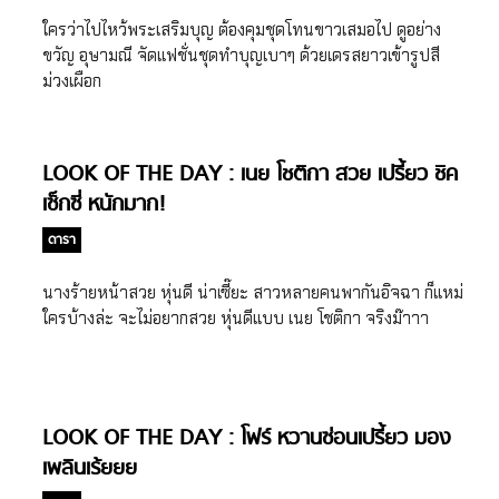
ใครว่าไปไหว้พระเสริมบุญ ต้องคุมชุดโทนขาวเสมอไป ดูอย่าง
ขวัญ อุษามณี จัดแฟชั่นชุดทำบุญเบาๆ ด้วยเดรสยาวเข้ารูปสี
ม่วงเผือก
LOOK OF THE DAY : เนย โชติกา สวย เปรี้ยว ชิค
เซ็กซี่ หนักมาก!
ดารา
นางร้ายหน้าสวย หุ่นดี น่าเซี๊ยะ สาวหลายคนพากันอิจฉา ก็แหม่
ใครบ้างล่ะ จะไม่อยากสวย หุ่นดีแบบ เนย โชติกา จริงม๊าาา
LOOK OF THE DAY : โฟร์ หวานซ่อนเปรี้ยว มอง
เพลินเร้ยยย