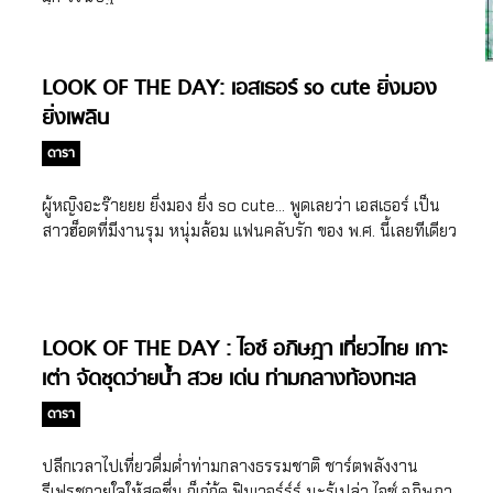
LOOK OF THE DAY: เอสเธอร์ so cute ยิ่งมอง
ยิ่งเพลิน
ดารา
ผู้หญิงอะร๊ายยย ยิ่งมอง ยิ่ง so cute… พูดเลยว่า เอสเธอร์ เป็น
สาวฮ็อตที่มีงานรุม หนุ่มล้อม แฟนคลับรัก ของ พ.ศ. นี้เลยทีเดียว
LOOK OF THE DAY : ไอซ์ อภิษฎา เที่ยวไทย เกาะ
เต่า จัดชุดว่ายน้ำ สวย เด่น ท่ามกลางท้องทะเล
ดารา
ปลีกเวลาไปเที่ยวดื่มด่ำท่ามกลางธรรมชาติ ชาร์ตพลังงาน
รีเฟรชกายใจให้สดชื่น ก็เก๋กู้ด ฟินเวอร์ร์ร์ นะรู้เปล่า ไอซ์ อภิษฎา