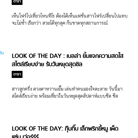
ดารา
เห็นโฟร์ไปเที่ยวไหนทีไร ต้องได้เห็นแฟชั่นสาวโฟร์เปลี่ยนไปแทบ
จะไม่ซ้ำ เรียกว่า สวยได้ทุกลุค กินขาดทุกสถานการณ์
LOOK OF THE DAY : เบลล่า ยิ้มแจกความสดใส
สไตล์เรียบง่าย รับวันหยุดสุดชิล
ดารา
สาวลูกครึ่ง ดวงตาหวานเยิ้ม เล่นทำคนมองใจละลาย วันนี้มา
สไตล์เรียบง่าย พร้อมเที่ยวในวันหยุดสุดสัปดาห์แบบชิล ชิล
LOOK OF THE DAY: กุ๊บกิ๊บ เล็กพริกขี้หนู เผ็ด
แซ่บ เว่อร์ร์ร์