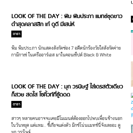
ป
LOOK OF THE DAY : พิม พิมประภา แมทช์ชุดขาว
ดำสุดคลาสสิก เก๋ ดูดี มีเสน่ห์
ดารา
พิม พิมประภา นักแสดงสังกัดช่อง 7 อดีตนักร้องวัยใสสังกัดค่าย
กามิกาเซ่ ในเครืออาร์เอส มาในคอนเซ็ปต์ Black & White
LOOK OF THE DAY : มุก วรนิษฐ์ ใส่เดรสตัวเดียว
ก็สวย สดใส โซคิ้วท์ที่ซู้ดดด
ดารา
สาวๆ หลายคนอาจจะเคยมีโมเมนต์ต้องออกไปพบเพื่อนข้างนอก
ในวันหยุด แต่แหม… ขี้เกียจแต่งตัว มิกซ์โน่นแมทช์นี่จังเลยอะ ดู
มุก วรนิษฐ์