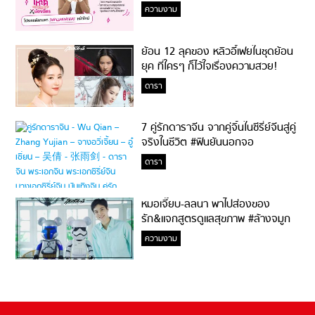
ความงาม
ย้อน 12 ลุคของ หลิวอี้เฟยในชุดย้อน
ยุค ที่ใครๆ ก็ไว้ใจเรื่องความสวย!
ดารา
7 คู่รักดาราจีน จากคู่จิ้นในซีรี่ย์จีนสู่คู่
จริงในชีวิต #ฟินยันนอกจอ
ดารา
หมอเจี๊ยบ-ลลนา พาไปส่องของ
รัก&แจกสูตรดูแลสุขภาพ #ล้างจมูก
ไม่ยากจะสอนให้
ความงาม