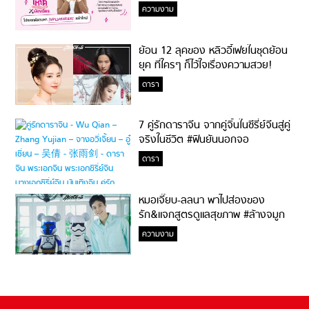
ความงาม
ย้อน 12 ลุคของ หลิวอี้เฟยในชุดย้อน
ยุค ที่ใครๆ ก็ไว้ใจเรื่องความสวย!
ดารา
7 คู่รักดาราจีน จากคู่จิ้นในซีรี่ย์จีนสู่คู่
จริงในชีวิต #ฟินยันนอกจอ
ดารา
หมอเจี๊ยบ-ลลนา พาไปส่องของ
รัก&แจกสูตรดูแลสุขภาพ #ล้างจมูก
ไม่ยากจะสอนให้
ความงาม