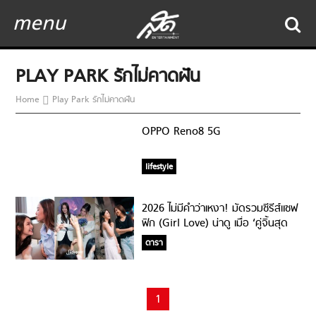
menu
PLAY PARK รักไม่คาดฝัน
Home
Play Park รักไม่คาดฝัน
OPPO Reno8 5G
lifestyle
2026 ไม่มีคำว่าเหงา! มัดรวมซีรีส์แซฟ
ฟิก (Girl Love) น่าดู เมื่อ ‘คู่จิ้นสุด
ฮอต’ และ ‘คู่จิ้นเคมีใหม่แกะกล่อง’
ดารา
พร้อมใจกันมาเขย่าหัวใจคุณ!
1