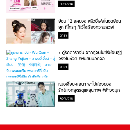
ความงาม
ย้อน 12 ลุคของ หลิวอี้เฟยในชุดย้อน
ยุค ที่ใครๆ ก็ไว้ใจเรื่องความสวย!
ดารา
7 คู่รักดาราจีน จากคู่จิ้นในซีรี่ย์จีนสู่คู่
จริงในชีวิต #ฟินยันนอกจอ
ดารา
หมอเจี๊ยบ-ลลนา พาไปส่องของ
รัก&แจกสูตรดูแลสุขภาพ #ล้างจมูก
ไม่ยากจะสอนให้
ความงาม