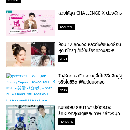
หนุ่มหล่อ
สวยให้สุด CHALLENGE X น้องฉัตร
ความงาม
ย้อน 12 ลุคของ หลิวอี้เฟยในชุดย้อน
ยุค ที่ใครๆ ก็ไว้ใจเรื่องความสวย!
ดารา
7 คู่รักดาราจีน จากคู่จิ้นในซีรี่ย์จีนสู่คู่
จริงในชีวิต #ฟินยันนอกจอ
ดารา
หมอเจี๊ยบ-ลลนา พาไปส่องของ
รัก&แจกสูตรดูแลสุขภาพ #ล้างจมูก
ไม่ยากจะสอนให้
ความงาม