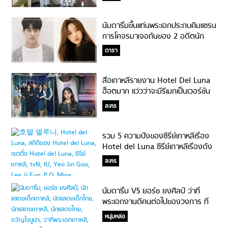
นัมดารึมขึ้นแท่นพระเอกประกบคิมแซรน
การโคจรมาเจอกันของ 2 อดีตนัก
แสดงเด็กตัวท็อป!
ดารา
สื่อเกาหลีรายงาน Hotel Del Luna
ฮ็อตมาก แว่วว่าจะมีรีเมกเป็นเวอร์ชั่น
อเมริกา!
ละคร
รวม 5 ความปังของซีรี่ย์เกาหลีเรื่อง
Hotel del Luna ซีรี่ย์เกาหลีเรื่องดัง
ประจำปี 2019
ละคร
นัมดารึม VS ยอร์ช ยงศิลป์ ว่าที่
พระเอกงานดีคนต่อไปของวงการ ที่
เหล่าพี่สาวกดจองมาตั้งแต่เด็ก
หนุ่มหล่อ