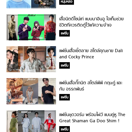
หนุ่มหล่อ
เสื้อนิตดีไซน์เท่ แบบนาอินอู ไอเท็มช่วย
ชีวิตที่ควรติดตู้ไว้แก้ความจำเจ
แฟชั่น
แฟชั่นเสื้อเชิ้ตลาย สไตล์คุณชาย Dali
and Cocky Prince
แฟชั่น
แฟชั่นเสื้อกั๊กนิต สไตล์พีพี กฤษฏ์ และ
กัน อรรถพันธ์
แฟชั่น
แฟชั่นชุดวอร์ม พร้อมไฝว้ แบบคู่หู The
Great Shaman Ga Doo Shim !
แฟชั่น