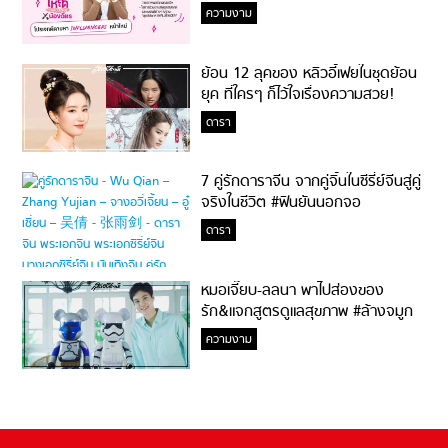
ความงาม
ย้อน 12 ลุคของ หลิวอี้เฟยในชุดย้อน
ยุค ที่ใครๆ ก็ไว้ใจเรื่องความสวย!
ดารา
7 คู่รักดาราจีน จากคู่จิ้นในซีรี่ย์จีนสู่คู่
จริงในชีวิต #ฟินยันนอกจอ
ดารา
หมอเจี๊ยบ-ลลนา พาไปส่องของ
รัก&แจกสูตรดูแลสุขภาพ #ล้างจมูก
ไม่ยากจะสอนให้
ความงาม