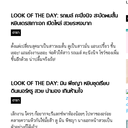
ป
LOOK OF THE DAY: รถเมล์ คะนึงนิจ สะบัดผมสั้น
หยิบเดรสเกาะอก เปิดไหล่ สวยระหงมาก
ดารา
ตั้งแต่เปลี่ยนลุคมาเป็นสาวผมสั้น ดูเป็นสาวมั่น แอบเปรี้ยว ขึ้น
เยอะ! แถมยังงานเยอะ จ่อคิวให้สาว รถเมล์ คะนึงนิจ โชว์ของเพิ่ม
ขึ้นอีกด้วย น่าปลื้มจริงเร้ย!
LOOK OF THE DAY: มิน พีชญา หยิบชุดเรียบ
ดินเนอร์หรู สวย น่ามอง เกินห้ามใจ
ดารา
เลิกงาน ใครๆ ก็อยากจะรีแลกซ์พาท้องน้อยๆ ไปหาของอร่อย
คลายความหิวกันใช่มั้ยล๊า ดู มิน พีชญา นางเอกหน้าสวยเป็น
ตัวอย่างก็ได้เอ้า!