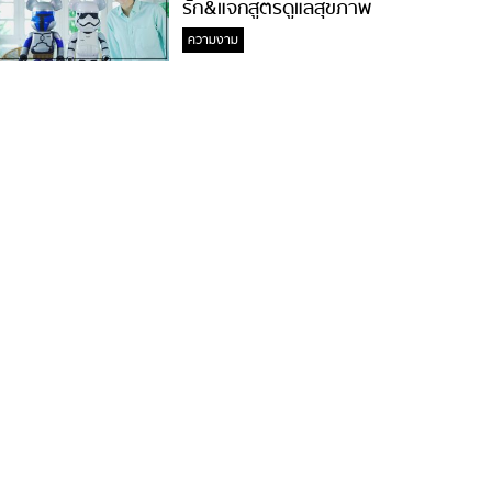
รัก&แจกสูตรดูแลสุขภาพ
#ล้างจมูกไม่ยากจะสอนให้
ความงาม