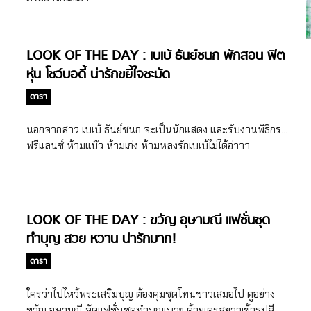
LOOK OF THE DAY : เบเบ้ ธันย์ชนก พักสอน ฟิต
หุ่น โชว์บอดี้ น่ารักขยี้ใจชะมัด
ดารา
นอกจากสาว เบเบ้ ธันย์ชนก จะเป็นนักแสดง และรับงานพิธีกร…
ฟรีแลนซ์ ห้ามแบ๊ว ห้ามเก่ง ห้ามหลงรักเบเบ้ไม่ได้อ่าาา
LOOK OF THE DAY : ขวัญ อุษามณี แฟชั่นชุด
ทำบุญ สวย หวาน น่ารักมาก!
ดารา
ใครว่าไปไหว้พระเสริมบุญ ต้องคุมชุดโทนขาวเสมอไป ดูอย่าง
ขวัญ อุษามณี จัดแฟชั่นชุดทำบุญเบาๆ ด้วยเดรสยาวเข้ารูปสี