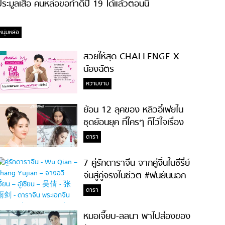
ระมูลเสื้อ คนหล่อขอทำดีปี 19 ได้แล้วตอนนี้
หนุ่มหล่อ
สวยให้สุด CHALLENGE X
น้องฉัตร
ความงาม
ย้อน 12 ลุคของ หลิวอี้เฟยใน
ชุดย้อนยุค ที่ใครๆ ก็ไว้ใจเรื่อง
ความสวย!
ดารา
7 คู่รักดาราจีน จากคู่จิ้นในซีรี่ย์
จีนสู่คู่จริงในชีวิต #ฟินยันนอก
จอ
ดารา
หมอเจี๊ยบ-ลลนา พาไปส่องของ