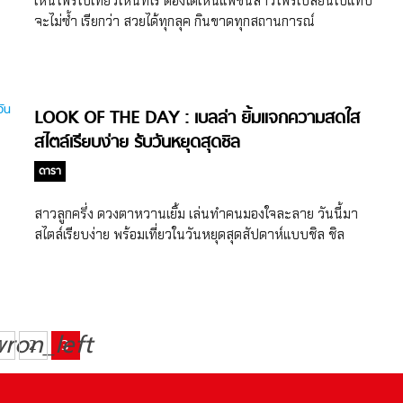
เห็นโฟร์ไปเที่ยวไหนทีไร ต้องได้เห็นแฟชั่นสาวโฟร์เปลี่ยนไปแทบ
จะไม่ซ้ำ เรียกว่า สวยได้ทุกลุค กินขาดทุกสถานการณ์
LOOK OF THE DAY : เบลล่า ยิ้มแจกความสดใส
สไตล์เรียบง่าย รับวันหยุดสุดชิล
ดารา
สาวลูกครึ่ง ดวงตาหวานเยิ้ม เล่นทำคนมองใจละลาย วันนี้มา
สไตล์เรียบง่าย พร้อมเที่ยวในวันหยุดสุดสัปดาห์แบบชิล ชิล
vron_left
1
2
3