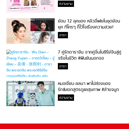
ความงาม
ย้อน 12 ลุคของ หลิวอี้เฟยในชุดย้อน
ยุค ที่ใครๆ ก็ไว้ใจเรื่องความสวย!
ดารา
7 คู่รักดาราจีน จากคู่จิ้นในซีรี่ย์จีนสู่คู่
จริงในชีวิต #ฟินยันนอกจอ
ดารา
หมอเจี๊ยบ-ลลนา พาไปส่องของ
รัก&แจกสูตรดูแลสุขภาพ #ล้างจมูก
ไม่ยากจะสอนให้
ความงาม