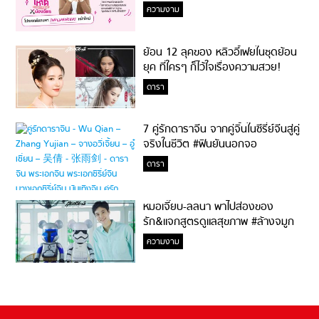
ความงาม
ย้อน 12 ลุคของ หลิวอี้เฟยในชุดย้อน
ยุค ที่ใครๆ ก็ไว้ใจเรื่องความสวย!
ดารา
7 คู่รักดาราจีน จากคู่จิ้นในซีรี่ย์จีนสู่คู่
จริงในชีวิต #ฟินยันนอกจอ
ดารา
หมอเจี๊ยบ-ลลนา พาไปส่องของ
รัก&แจกสูตรดูแลสุขภาพ #ล้างจมูก
ไม่ยากจะสอนให้
ความงาม