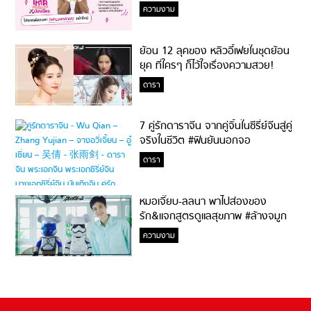
ความงาม
ย้อน 12 ลุคของ หลิวอี้เฟยในชุดย้อน
ยุค ที่ใครๆ ก็ไว้ใจเรื่องความสวย!
ดารา
7 คู่รักดาราจีน จากคู่จิ้นในซีรี่ย์จีนสู่คู่
จริงในชีวิต #ฟินยันนอกจอ
ดารา
หมอเจี๊ยบ-ลลนา พาไปส่องของ
รัก&แจกสูตรดูแลสุขภาพ #ล้างจมูก
ไม่ยากจะสอนให้
ความงาม