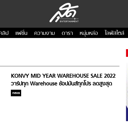
คลิป
แฟชั่น
ความงาม
ดารา
หนุ่มหล่อ
ไลฟ์สไตล์
KONVY MID YEAR WAREHOUSE SALE 2022
วาร์ปทุก Warehouse ช้อปมันส์ทุกโปร ลดสูงสุด
90%
news