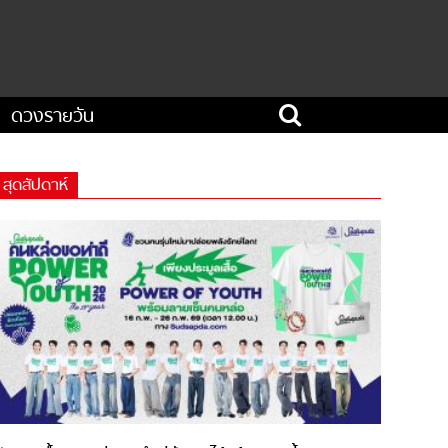
ดวงรายวัน
สุดสัปดาห์