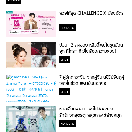
หนุ่มหล่อ
สวยให้สุด CHALLENGE X น้องฉัตร
ความงาม
ย้อน 12 ลุคของ หลิวอี้เฟยในชุดย้อน
ยุค ที่ใครๆ ก็ไว้ใจเรื่องความสวย!
ดารา
7 คู่รักดาราจีน จากคู่จิ้นในซีรี่ย์จีนสู่คู่
จริงในชีวิต #ฟินยันนอกจอ
ดารา
หมอเจี๊ยบ-ลลนา พาไปส่องของ
รัก&แจกสูตรดูแลสุขภาพ #ล้างจมูก
ไม่ยากจะสอนให้
ความงาม