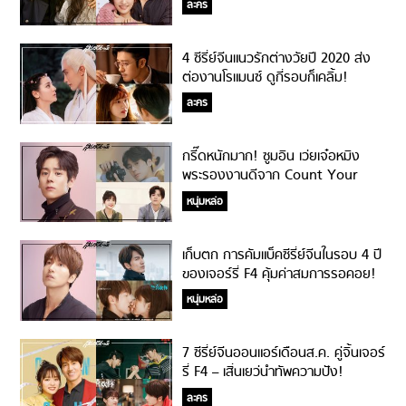
ละคร
4 ซีรี่ย์จีนแนวรักต่างวัยปี 2020 ส่ง
ต่องานโรแมนซ์ ดูกี่รอบก็เคลิ้ม!
ละคร
กรี๊ดหนักมาก! ซูมอิน เว่ยเจ๋อหมิง
พระรองงานดีจาก Count Your
Lucky Stars!
หนุ่มหล่อ
เก็บตก การคัมแบ็คซีรี่ย์จีนในรอบ 4 ปี
ของเจอร์รี่ F4 คุ้มค่าสมการรอคอย!
หนุ่มหล่อ
7 ซีรี่ย์จีนออนแอร์เดือนส.ค. คู่จิ้นเจอร์
รี่ F4 – เสิ่นเยว่นำทัพความปัง!
ละคร