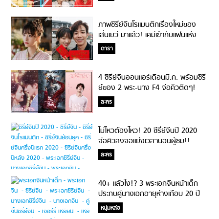
ภาพซีรี่ย์จีนโรแมนติกเรื่องใหม่ของ
เสิ่นเยว่ มาแล้ว! เคมีเข้ากับแฟนแห่ง
ชาติไต้หวันมาก!
ดารา
4 ซีรี่ย์จีนออนแอร์เดือนมี.ค. พร้อมซีรี่
ย์ของ 2 พระ-นาง F4 จ่อคิวติดๆ!
ละคร
ไม่ไหวต้องไหว! 20 ซีรี่ย์จีนปี 2020
จ่อคิวลงจอแย่งเวลานอนผู้ชม!!
#หลัวมาเต็ม
ละคร
40+ แล้วไง!? 3 พระเอกจีนหน้าเด็ก
ประกบคู่นางเอกอายุห่างเกือบ 20 ปี
ยังรอด!!
หนุ่มหล่อ