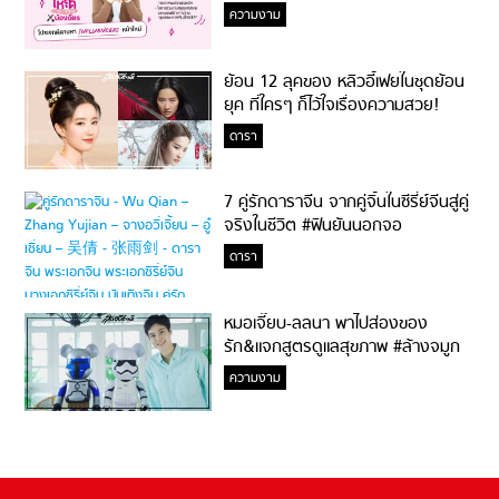
ความงาม
ย้อน 12 ลุคของ หลิวอี้เฟยในชุดย้อน
ยุค ที่ใครๆ ก็ไว้ใจเรื่องความสวย!
ดารา
7 คู่รักดาราจีน จากคู่จิ้นในซีรี่ย์จีนสู่คู่
จริงในชีวิต #ฟินยันนอกจอ
ดารา
หมอเจี๊ยบ-ลลนา พาไปส่องของ
รัก&แจกสูตรดูแลสุขภาพ #ล้างจมูก
ไม่ยากจะสอนให้
ความงาม