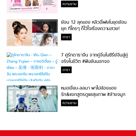
ความงาม
ย้อน 12 ลุคของ หลิวอี้เฟยในชุดย้อน
ยุค ที่ใครๆ ก็ไว้ใจเรื่องความสวย!
ดารา
7 คู่รักดาราจีน จากคู่จิ้นในซีรี่ย์จีนสู่คู่
จริงในชีวิต #ฟินยันนอกจอ
ดารา
หมอเจี๊ยบ-ลลนา พาไปส่องของ
รัก&แจกสูตรดูแลสุขภาพ #ล้างจมูก
ไม่ยากจะสอนให้
ความงาม