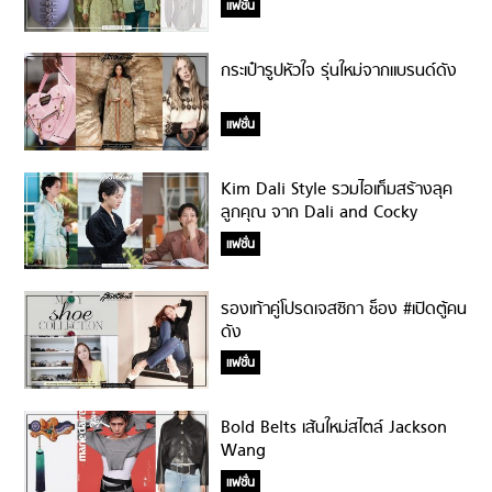
แฟชั่น
กระเป๋ารูปหัวใจ รุ่นใหม่จากแบรนด์ดัง
แฟชั่น
Kim Dali Style รวมไอเท็มสร้างลุค
ลูกคุณ จาก Dali and Cocky
Prince
แฟชั่น
รองเท้าคู่โปรดเจสซิกา ช็อง #เปิดตู้คน
ดัง
แฟชั่น
Bold Belts เส้นใหม่สไตล์ Jackson
Wang
แฟชั่น