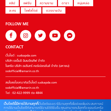
คลิป
แฟชั่น
ความงาม
ดารา
หนุ่มหล่อ
ละคร
ไลฟ์สไตล์
ดวงรายวัน
FOLLOW ME
CONTACT
เว็บไซต์ : sudsapda.com
บริษัท เอเอ็มอี อิมเมจิเนทีฟ จำกัด
ในเครือ บริษัท อมรินทร์ คอร์เปอเรชั่นส์ จำกัด (มหาชน)
ssdofficial@amarin.co.th
สนใจลงโฆษณากับเว็บไซต์ sudsapda.com
ssdofficial@amarin.co.th
Tel : 02-422-9999 ต่อ 4844
เว็บไซต์นี้มีการใช้งานคุกกี้
เว็บไซต์ของเราใช้งานคุกกี้เพื่อช่วยเพิ่มประสบการณ์
ติดต่อแจ้งปัญหาหรือร้องเรียน
การใช้งานเว็บไซต์ให้สามารถใช้งานได้ดียิ่งขึ้น คุณสามารถเลือกที่จะยอมรับหรือ