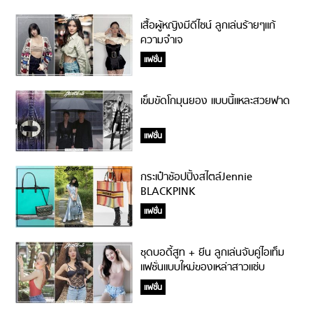
เสื้อผู้หญิงมีดีไซน์ ลูกเล่นร้ายๆแก้
ความจำเจ
แฟชั่น
เข็มขัดโกมุนยอง แบบนี้แหละสวยฟาด
แฟชั่น
กระเป๋าช้อปปิ้งสไตล์Jennie
BLACKPINK
แฟชั่น
ชุดบอดี้สูท + ยีน ลูกเล่นจับคู่ไอเท็ม
แฟชั่นแบบใหม่ของเหล่าสาวแซ่บ
แฟชั่น