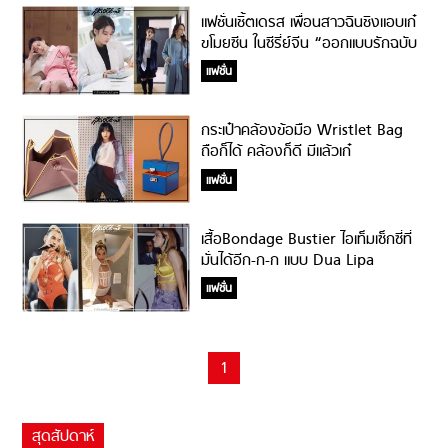
แฟชั่นเชิ้ตเดรส เพื่อนสาวฉินชิงแอบเก๋
ขโมยซีน ในซีรี่ย์จีน “ออกแบบรักฉบับ
พิเศษ”
แฟชั่น
กระเป๋าคล้องข้อมือ Wristlet Bag
ถือก็ได้ คล้องก็ดี มีแล้วเก๋
แฟชั่น
เสื้อBondage Bustier ไอเท็มเซ็กซี่ที่
มั่นได้อีก-ก-ก แบบ Dua Lipa
แฟชั่น
1
สุดสัปดาห์