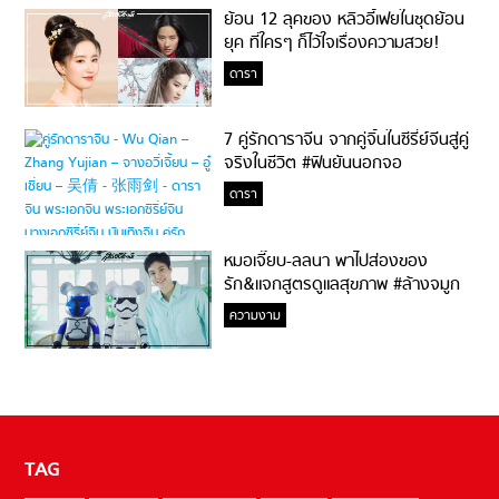
ย้อน 12 ลุคของ หลิวอี้เฟยในชุดย้อน
ยุค ที่ใครๆ ก็ไว้ใจเรื่องความสวย!
ดารา
7 คู่รักดาราจีน จากคู่จิ้นในซีรี่ย์จีนสู่คู่
จริงในชีวิต #ฟินยันนอกจอ
ดารา
หมอเจี๊ยบ-ลลนา พาไปส่องของ
รัก&แจกสูตรดูแลสุขภาพ #ล้างจมูก
ไม่ยากจะสอนให้
ความงาม
TAG