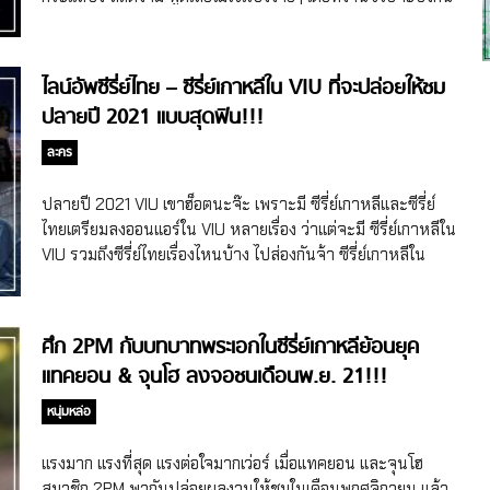
ครบทุกคนในวงที่ปล่อยผลงานออกมา แต่ 2PM ทำได้ สุดปังมาก
แม่ แทคยอน – จุนโฮ – ชานซอง แห่ง 2PM ผลงานการแสดงปัง
แบบมาเพื่อทุบ อ๊กแทคยอน เริ่มด้วยสมาชิกคนแรกที่มีผลงานซีรี่
ไลน์อัพซีรี่ย์ไทย – ซีรี่ย์เกาหลีใน VIU ที่จะปล่อยให้ชม
ย์เกาหลีออกมาในปี 2021 คือ แทคยอน ที่พลิกบทบาทครั้งสำคัญ
ปลายปี 2021 แบบสุดฟิน!!!
ในซีรี่ย์เกาหลีเรื่อง Vincenzo ของช่อง tvN แล้วก็โชว์การแสดง
อันยอดเยี่ยม แม้ว่าจะต้องรับบทเป็นตัวละครที่มี 2 บุคลิกในเรื่อง
ละคร
เดียว แต่ก็เล่นเป็นแต่ละบุคลิกได้อย่างแนบเนียน ด้วยความเข้ม
ข้นของซีรี่ย์บวกการแสดงสุดฟาดของเหล่านักแสดง ทำให้
ปลายปี 2021 VIU เขาฮ็อตนะจ๊ะ เพราะมี ซีรี่ย์เกาหลีและซีรี่ย์
Vincenzo กระแสดีทั้งในเกาหลีและต่างประเทศ ได้เรตติ้งสูงสุด
ไทยเตรียมลงออนแอร์ใน VIU หลายเรื่อง ว่าแต่จะมี ซีรี่ย์เกาหลีใน
ไป 14.636% และยังมียอดเข้าชมใน Netflix เยอะมากอีก นอก
VIU รวมถึงซีรี่ย์ไทยเรื่องไหนบ้าง ไปส่องกันจ้า ซีรี่ย์เกาหลีใน
จากแทคยอนจะมีผลงานซีรี่ย์ในเรื่อง Vincenzo แล้ว ความงาน
VIU แน่นมากเว่อร์ พร้อมลงซับไทยให้ดู Happiness มาเริ่มด้วยซี
ชุกงานแน่น แทคยอนยังกลับมารับบทพระเอกอีกครั้งในซีรี่ย์
รี่ย์เกาหลีที่มีคิวจะออนแอร์ในวันที่ 5 พฤศจิกายนนี้ และมีซับไทย
เกาหลีเรื่อง Secret Royal Inspector And Joy ของช่อง tvN
ให้ชมใน VIU วันที่ 6 พฤศจิกายน นั่นก็คือซีรี่ย์เกาหลีเรื่อง
ศึก 2PM กับบทบาทพระเอกในซีรี่ย์เกาหลีย้อนยุค
[…]
Happiness นำแสดงโดยพัคฮยองชิก และ ฮันฮโยจู โดยเรื่องราว
แทคยอน & จุนโฮ ลงจอชนเดือนพ.ย. 21!!!
ในเรื่องนี้จะเกิดขึ้นในอพาร์ตเมนต์ที่เต็มไปด้วยการแบ่งชนชั้น
นอกจากคนในตึกจะต้องต่อสู้กันด้วยสงครามประสาทแล้ว ยังมี
หนุ่มหล่อ
สถานการณ์โรคติดต่อที่กำลังระบาดมาเป็นตัวจุดไฟให้พีคยิ่งขึ้น
ไปอีก รอติดตามกันได้ เรื่องราวดูน่าสนใจ และการมาเจอกันของ
แรงมาก แรงที่สุด แรงต่อใจมากเว่อร์ เมื่อแทคยอน และจุนโฮ
พัคฮยองชิกและฮันฮโยจูจะออกมาเป็นยังไงน่าติดตามมาก
สมาชิก 2PM พากันปล่อยผลงานให้ชมในเดือนพฤศจิกายน แล้ว