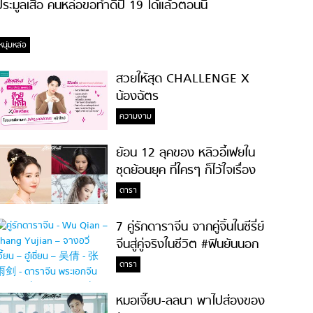
ระมูลเสื้อ คนหล่อขอทำดีปี 19 ได้แล้วตอนนี้
หนุ่มหล่อ
สวยให้สุด CHALLENGE X
น้องฉัตร
ความงาม
ย้อน 12 ลุคของ หลิวอี้เฟยใน
ชุดย้อนยุค ที่ใครๆ ก็ไว้ใจเรื่อง
ความสวย!
ดารา
7 คู่รักดาราจีน จากคู่จิ้นในซีรี่ย์
จีนสู่คู่จริงในชีวิต #ฟินยันนอก
จอ
ดารา
หมอเจี๊ยบ-ลลนา พาไปส่องของ