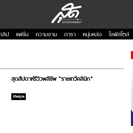
คลิป
แฟชั่น
ความงาม
ดารา
หนุ่มหล่อ
ไลฟ์สไตล์
สุดสัปดาห์รีวิวพลีชีพ "ราชเทวีคลินิก"
lifestyle