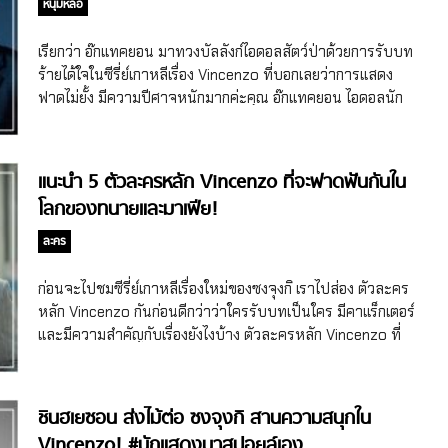
หนุ่มหล่อ
ตามล่าหาทองในเกาหลีของคุณทนายวินเชนโซ่จะทำให้เรื่องราว
ดำเนินไปยังไงถึง 20 ตอน จะตามหาทองกันทั้งเรื่องเหรอแม่ แต่
เรียกว่า อ๊กแทคยอน มาทวงบัลลังก์ไอดอลสัตว์ป่าด้วยการรับบท
กลายเป็นการหาทองนี่แหละทำให้เรื่องพีคได้ และยังไปผูกกับปม
ร้ายได้ใจในซีรี่ย์เกาหลีเรื่อง Vincenzo ที่บอกเลยว่าการแสดง
หรือตัวละครอื่นๆ ในเรื่องได้อีก #ยอมใจคนเขียนบทข้อที่หนึ่ง
ฟาดไม่ยั้ง มีความปีศาจหนักมากค่ะคุณ อ๊กแทคยอน ไอดอลนัก
อย่างไรก็ดี ด้วยความที่ตอนแรกๆ เรื่องปูมาเรื่องการเดินทางมา
แสดงที่รุ่งทั้งงานเพลงและงานแสดง แทคยอนเดบิวต์เมื่อปี
เกาหลีของวินเชนโซ่เพื่อมาหาทอง ต้องพยายามทำทุกวิธีทางให้
2008 ด้วยการเป็นสมาชิกวง 2PM จากค่าย JYP ซึ่งวง 2PM
เจอทองและเอาทองออกมาจากตึกให้ได้ ทำให้ส่วนตัวรู้สึกเนื้อ
ประสบความสำเร็จอย่างมาก มีเพลงฮิตมากมาย เดินหน้ากวาด
แนะนำ 5 ตัวละครหลัก Vincenzo ที่จะฟาดฟันกันใน
เรื่องยังมีความอืด มุกตลกหลายมุกก็ยังไม่ค่อยจุดต่อมหัวเราะหรือ
สถิติและรางวัลเพียบ ไหนจะมีฐานแฟนคลับแน่นทั้งในเกาหลี
โลกของทนายและมาเฟีย!
ไม่ค่อยเก็ทเท่าไหร่ อาจจะด้วยเพราะส่วนตัวไม่ค่อยถนัดมุกตลก
และต่างประเทศ ย้อนไป 10 ปีที่แล้ว ใครๆ ก็รู้จัก 2 PM นอกจาก
ของสาย Black Comedy (ย้ำอีกครั้งว่าส่วนตัวนะคะ หลายๆ คน
วงจะดังแล้ว เมมเบอร์ในวงยังมีชื่อเสียงมากๆ ด้วย ซึ่งแทคยอน
ละคร
ที่ชอบมุกแบบนี้หรือชอบ Black Comedy อาจจะขำมากก็เป็น
ถือว่าเป็นสมาชิกตัวท็อปของวงที่ได้รับความนิยมและเป็นที่รู้จัก
ได้ แล้วแต่รสนิยมของแต่ละคนเนอะ) แต่พอเริ่มสักประมาณตอน
ในวงกว้าง เอาง่ายๆ ว่าไม่ได้ท็อปแค่ในวง แต่เป็นตัวท็อปใน
ก่อนจะไปชมซีรี่ย์เกาหลีเรื่องใหม่ของซงจุงกิ เราไปส่อง ตัวละคร
ที่ 4 หรือ 5 เห้ย! เริ่มรู้สึกว่าเรื่องสนุกขึ้น เริ่มอินเริ่มขำกับมุกทุก
วงการเลยก็ว่าได้ พูดเลยว่าแทคยอนผ่านมาหลายบทบาทใน
หลัก Vincenzo กันก่อนดีกว่าว่าใครรับบทเป็นใคร มีคาแร็กเตอร์
มุก […]
วงการ ทั้งนักร้อง พิธีกร และนักแสดง หลังโกยความสำเร็จร่วม
และมีความสำคัญกับเรื่องยังไงบ้าง ตัวละครหลัก Vincenzo ที่
กับวงได้ 2 ปี แทคยอนก็ชิมลางงานแสดงเมื่อปี 2010 ในซีรี่ย์
จะมาปะทะฝีมือกันสุดมันส์ วินเซนโซ่ กาซาโน รับบทโดย ซงจุ
เกาหลีเรื่อง Cinderella’s Stepsister ด้วยบทสมทบที่โดดเด่
งกิ ซงจุงกิ จะสวมบทบาทเป็น “วินเซนโซ่ กาซาโน” ทนายความ
นมากๆ ก่อนจะกระโดดไปรับบทพระรองในซีรี่ย์เกาหลีเรื่อง
ที่ปรึกษามาเฟียอิตาลี ที่เกิดในเกาหลี แต่ได้รับการอุปการะโดย
ชินฮเยซอน ส่งไม้ต่อ ซงจุงกิ สานความสนุกใน
Dream High ซึ่งเรื่องนี้นี่แหละที่ทำให้แทคยอนแจ้งเกิดในฐานะ
ครอบครัวชาวอิตาลี วันหนึ่งเข้าได้เดินทางจากอิตาลีกลับมายัง
Vincenzo! #นักแสดงมาสปอยล์เอง
นักแสดงไปทั่วเอเชีย หลังจากนั้นก็มีงานแสดงต่อเนื่อง ทั้งไปร่วม