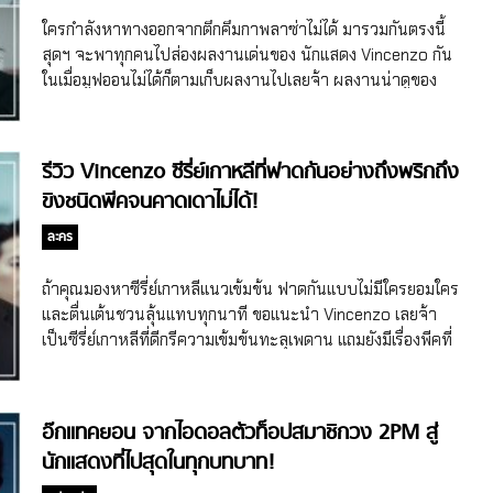
เป็นทางการ 2PM ก็ได้ขึ้นสเตจเป็นน้ำจิ้มในรายการ MMTG ไป
ใครกำลังหาทางออกจากตึกคึมกาพลาซ่าไม่ได้ มารวมกันตรงนี้
เมื่อวันที่ 11 มิถุนายน ด้วยการโชว์เพลง My House ที่ปล่อยออก
สุดฯ จะพาทุกคนไปส่องผลงานเด่นของ นักแสดง Vincenzo กัน
มาเมื่อวันที่ ที่กลับมาโด่งดังกลายเป็นไวรัลสนั่นวงการเกาหลี
ในเมื่อมูฟออนไม่ได้ก็ตามเก็บผลงานไปเลยจ้า ผลงานน่าดูของ
นอกจากงานเพลงแล้ว สมาชิกวง 2PM ยังส่งผลงานการแสดงมา
นักแสดง Vincenzo ที่ต้องจัด ซงจุงกิ เริ่มด้วยพระเอกของเรื่องอ
ให้ชมในปี 2021 อย่างพร้อมเพรียงกัน […]
ย่างซงจุงกิที่มีผลงานปังๆ มากมาย เช่น Sungkyunkwan
Scandal, Innocent Man, Descendants of the Sun,
รีวิว Vincenzo ซีรี่ย์เกาหลีที่ฟาดกันอย่างถึงพริกถึง
Arthdal Chronicles และ Space Sweepers ซึ่งแต่ละเรื่องคา
ขิงชนิดพีคจนคาดเดาไม่ได้!
แร็กเตอร์ไม่เหมือนกันเลยด้วย บอกเลยต้องตำแล้ว ชอนยอบิน ถ้า
พูดถึงผลงานเด่นของชอนยอบินก็ต้องมีผลงานแจ้งเกิดอย่าง
ละคร
ภาพยนตร์เกาหลีเรื่อง After My Death สิจ๊ะ เป็นผลงานที่
ทำให้ชอนยอบินคว้ารางวัลใหญ่มากมาย ส่วนผลงานซีรี่ย์อันโดด
ถ้าคุณมองหาซีรี่ย์เกาหลีแนวเข้มข้น ฟาดกันแบบไม่มีใครยอมใคร
เด่นก็ต้องยกให้ซีรี่ย์เกาหลีเรื่อง Be Melodramatic ที่การแสดง
และตื่นเต้นชวนลุ้นแทบทุกนาที ขอแนะนำ Vincenzo เลยจ้า
ปังจนได้เข้าชิงรางวัลนักแสดงหญิงหน้าใหม่ สาขาโทรทัศน์ใน
เป็นซีรี่ย์เกาหลีที่ดีกรีความเข้มข้นทะลุเพดาน แถมยังมีเรื่องพีคที่
งาน 56th Baeksang Arts Awards เลยเด้อ นอกจากนี้ยังมี
คนดูคาดเดาไม่ค่อยจะได้ตลอดทั้งเรื่อง จึงทำให้ตอนออกอากาศ
งานหนังที่น่าดูทั้ง Secret Zoo และ Night in Paradise ด้วย
ได้รับความนิยมทั้งในเกาหลีและในต่างประเทศมากๆ พูดว่า
จ้า […]
แนะนำเฉยๆ คงไม่เห็นภาพ สุดฯ ขอจัด รีวิว Vincenzo ไปเลยดี
อ๊กแทคยอน จากไอดอลตัวท็อปสมาชิกวง 2PM สู่
กว่าเนอะ^^ รีวิว Vincenzo ซีรี่ย์เกาหลีความยาว 20 ตอนที่
นักแสดงที่ไปสุดในทุกบทบาท!
หยุดดูไม่ได้ พล็อตเรื่องและเนื้อเรื่อง เอาจริงถ้าดูเรื่องย่อและปม
เริ่มต้นที่ทำให้เกิดเรื่องราวใน Vincenzo ส่วนตัวก็สงสัยว่าการมา