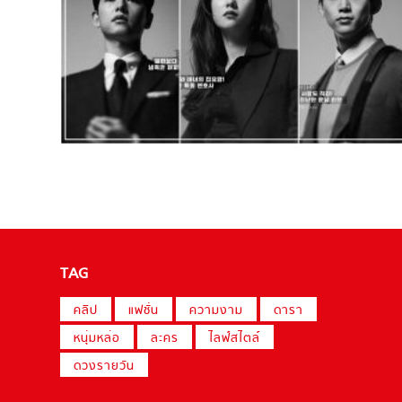
TAG
คลิป
แฟชั่น
ความงาม
ดารา
หนุ่มหล่อ
ละคร
ไลฟ์สไตล์
ดวงรายวัน