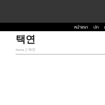
หน้าแรก
ปก
택연
Home
택연