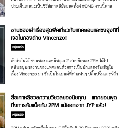
Secret Royal Inspector & Joy ถัดมาในวันที่ 9 พฤศจิกายน
ประเด็นเลยนะเป็นซีรี่ย์เกาหลีย้อนยุคทั้งคู่ #OMG งานนี้สาย
2021 VIU เตรียมปล่อยซับไทยซีรี่ย์เกาหลีเรื่อง Secret Royal
ชอบเข้าวังและรัก 2PM ก็เลือกไม่ถูกเลยคราวนี้ ขอรับบทเหมา
Inspector & Joy ของช่อง tvN ซีรี่ย์เกาหลีแนวย้อนยุคสไตล์
แล้วคนหนึ่ง 2PM กวักมือเรียก Hottest เข้าวังไปกับ “แทคยอน”
คอมเมดี้ที่นำเสนอเรื่องราวของผู้ตรวจการลับในยุคโชซอนมาเจอ
และ “จุนโฮ” แทคยอน คัมแบ็คบทพระเอกใน Secret Royal
ชานซองเล่าเรื่องสุดพีคเกี่ยวกับแทคยอนและซงจุงกิที่
กับหญิงสาวผู้ผ่านการหย่าร้างมาและกำลังมองหาความสุขใน
Inspector Joy มาเริ่มด้วยคุณพี่ แทคยอน 2PM ที่ตอนต้นปี
เจอในกองถ่าย Vincenzo!
ชีวิต ทั้งยังมีเหตุการณ์ที่ทำให้ทั้งคู่ต้องมาร่วมมือกันสืบหาความ
2021 ทำคนดูกำหมัดแน่นกับการพลิกบทบาทแบบสุดตัวในซีรี่ย์
จริงบางอย่างด้วยกัน […]
เกาหลีเรื่อง Vincenzo รอบนี้แทคยอนเลยขอมาทำคะแนนคืน
หนุ่มหล่อ
ด้วยการกลับมารับบทพระเอกอีกครั้งในซีรี่ย์เกาหลีย้อนยุคเรื่อง
Secret Royal Inspector Joy ของช่อง tvN เช่นเดิม จะว่าไปปี
ถ้าจำกันได้ ชานซอง และนิชคุณ 2 สมาชิกของ 2PM ได้ไป
2021 แทคยอนก็ลูกรัก tvN อยู่เด้อ แถมแทคยอนกลับมารับบท
สนับสนุนผลงานของแทคยอนด้วยการเป็นนักแสดงรับเชิญใน
พระเอกรอบนี้ จะประกบกับนักแสดงรุ่นน้องเจ้าบทบาทอย่าง
เรื่อง Vincenzo มา ซึ่งเป็นโมเมนต์ที่ทำแฟนๆ ปลื้มปริ่มและรู้สึก
คิมฮเยยุน ที่เคยฝากผลงานการแสดงในบทนางเอกสายคอเมดี้ใน
เซอร์ไพรส์ไปด้วย แต่ขอบอกเลยว่ายิ่งกว่าซีนในเรื่องที่ว่าพีคแล้ว
Extraordinary You ไว้เมื่อปี 2019 เรียกว่านางเอกเซียนคอเมดี้
เบื้องหลังกองถ่ายพีคกว่าจ้าาาาา ชานซอง – นิชคุณ กับเรื่อง
มาเจอกับพระเอกที่ในชีวิตจริงสดใสและขี้เล่น ได้กลิ่นความฮา
ราวการไปเป็นนักแสดงรับเชิญใน Vincenzo เนื่องจากสมาชิก
สื่อเกาหลีอวยความวิชวลของนิชคุณ – แทคยอนพูด
เลยจ้า […]
2PM กลับมารวมตัวกันปล่อยอัลบั้มในรอบ 5 ปี ก็เลยเดินสาย
ถึงการคัมแบ็คกับ 2PM แม้ออกจาก JYP แล้ว!
ออกรายการเพลง และรายการวาไรตี้มากมาย รวมถึงรายการ
Men on a Mission หรือ Knowing Brothers รายการวาไรตี้ดัง
หนุ่มหล่อ
สุดฮาของเกาหลี ซึ่งรายการนี้จะมีทั้งการพูดคุยถึงเรื่องราวต่างๆ
และการเล่นเกมสนุกๆ ซึ่งมีดาราหลายคนออกมาเปิดเผยเรื่องราว