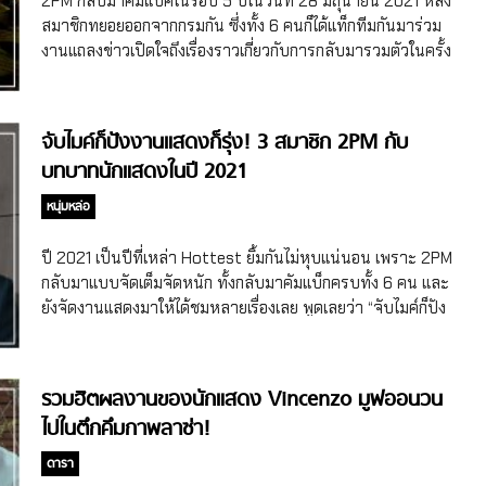
2PM กลับมาคัมแบ็คในรอบ 5 ปีในวันที่ 28 มิถุนายน 2021 หลัง
ที่ไม่เคยมีใครรู้มาก่อนเยอะมาก ไม่เว้นแม้แต่สมาชิก 2PM ชาน
สมาชิกทยอยออกจากกรมกัน ซึ่งทั้ง 6 คนก็ได้แท็กทีมกันมาร่วม
ซอง น้องเล็กของวงก็ได้ออกมาเล่าเรื่องราวตอนที่ตัวเองกับนิชคุณ
งานแถลงข่าวเปิดใจถึงเรื่องราวเกี่ยวกับการกลับมารวมตัวในครั้ง
ไปเป็นนักแสดงรับเชิญในซีรี่ย์เกาหลีเรื่อง Vincenzo ว่าแทคยอน
นี้ 2PM คัมแบ็คในรอบ 5 ปีแบบสมเกียรติ ถ้าพูดถึงบอยแบนด์
ทำให้เขาอึ้งหนักมาก เรื่องมีอยู่ว่าแทคยอนทักในแชตกลุ่มขอให้ไป
เกาหลีแถวหน้าของวงการที่ประสบความสำเร็จอย่างมากทั้งใน
เป็นนักแสดงรับเชิญในซีรี่ย์เกาหลีเรื่อง Vincenzo ชานซองกับนิช
เกาหลีและต่างประเทศ ต้องมีชื่อของ 2PM เจ้าของฉายา “ไอดอล
จับไมค์ก็ปังงานแสดงก็รุ่ง! 3 สมาชิก 2PM กับ
คุณก็ตกลงแล้วไปที่กองถ่ายด้วยกัน ซึ่งบทที่ได้มาไม่มีแทคยอนใน
สัตว์ป่า” ที่ทรงอิทธิพลหนักมาก พ่อได้สร้างความสำเร็จไว้
บทบาทนักแสดงในปี 2021
ฉาก ชานซองก็ไม่ได้คิดอะไรมาก แต่ความพีคคือไปถึงที่กองถ่าย
มากมายทั้งฟาดสถิติ รางวัล และงานมากมาย ปัจจุบันสมาชิกก็
แทคยอนกลับไม่อยู่ที่กองถ่ายจริงๆ ซะงั้น ซึ่งวันนั้นแทคยอนติด
ยังคงโลดแล่นในวงการ กระโดดข้ามสายไปการแสดงแล้วก็มี
หนุ่มหล่อ
งานที่อื่น ความพีคอีกหนึ่งคือซงจุงกิมาที่กองถ่ายจ้า แล้วถามว่า
หลังแยกย้ายกันไปเข้ากรมและทำงานเดี่ยวสักพัก 2PMก็กลับมา
“อ๊กแทคยอนอยู่ไหน นายมาเพราะเขา […]
รวมตัวกันอีกครั้งในปี 2021 ด้วยปล่อยอัลบั้มใหม่ “MUST” ในวัน
ปี 2021 เป็นปีที่เหล่า Hottest ยิ้มกันไม่หุบแน่นอน เพราะ 2PM
ที่ 28 มิถุนายน โดยอัลบั้มนี้มาพร้อมภาพลักษณ์ที่เป็นผู้ใหญ่ ซึ่ง
กลับมาแบบจัดเต็มจัดหนัก ทั้งกลับมาคัมแบ็กครบทั้ง 6 คน และ
การคัมแบ็คครั้งนี้ไม่ได้เป็นเพียงแค่การปล่อยเพลงในรอบ 5 ปี แต่
ยังจัดงานแสดงมาให้ได้ชมหลายเรื่องเลย พูดเลยว่า “จับไมค์ก็ปัง
ยังเป็นการคัมแบ็คในวัย 30+ เป็นครั้งแรกของ2PM ด้วย แน่นอน
งานแสดงก็รุ่ง” จริงๆ นะคะคุณ 2PM จัดเต็ม ส่งงานแสดงลงจอ
ว่าประเด็นที่ได้รับความสนใจคือการที่แทคยอนได้ออกจากค่าย
ตลอดปี 2021 ขอเปิดด้วยคำว่า “พ่อก็คือพ่อ” เลยจ้า เพราะพอ
JYP Entertainment ไปซบค่าย 51k ตั้งแต่ปี 2018 แต่แทคยอน
2PM ประกาศคัมแบ็กก็ทำให้แฟนคลับลุกฮือพร้อมเพรียงกันเลย
รวมฮิตผลงานของนักแสดง Vincenzo มูฟออนวน
ยังสามารถกลับมาคัมแบ็คร่วมกับเพื่อนๆ ในวง2PM ได้ แทคยอน
โดย 2PM จะปล่อยเพลงใหม่ในวันที่ 28 มิถุนายน 2021 ที่ขอบ
ไปในตึกคึมกาพลาซ่า!
ได้ให้สัมภาษณ์ว่าเขาอยู่ร่วมกับสมาชิกมา 16 ปีตั้งแต่เป็นเด็ก
อกเลยว่าแค่ภาพและคลิปทีเซอร์ที่ปล่อยออกมาก็ใจสั่นบ่ไหวแล้ว
ฝึกหัด […]
นะคะอปป้า ไม่อยากคิดสภาพตอนเพลงปล่อย และอปป้าขึ้นเวที
ดารา
เลย ใจจะไม่เป็นของตัวเองอีกต่อไปแน่นอน ก่อนที่จะคัมแบ็กอย่าง