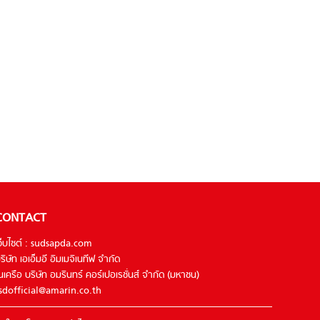
CONTACT
ว็บไซต์ : sudsapda.com
ริษัท เอเอ็มอี อิมเมจิเนทีฟ จำกัด
นเครือ บริษัท อมรินทร์ คอร์เปอเรชั่นส์ จำกัด (มหาชน)
sdofficial@amarin.co.th