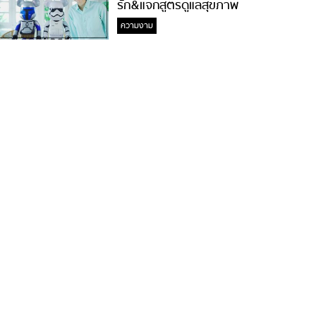
รัก&แจกสูตรดูแลสุขภาพ
#ล้างจมูกไม่ยากจะสอนให้
ความงาม