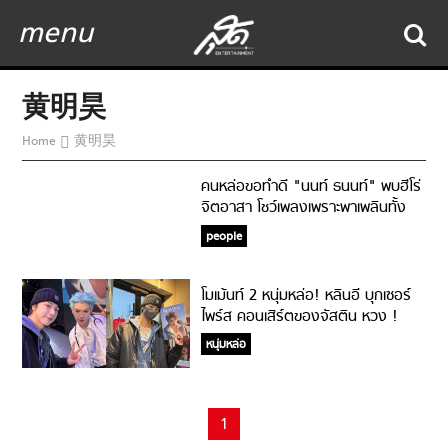
menu
黄明昊
Home
黄明昊
คนหล่อขอทำดี "นนท์ ธนนท์" พบฮีโร่
จิตอาสา โชว์เพลงเพราะพาเพลินทั้ง
โรงพยาบาล
people
โมเม้นท์ 2 หนุ่มหล่อ! หลินอี บุกเซอร์
ไพร์ส คอนเสิร์ตของจัสติน หวง !
หนุ่มหล่อ
1