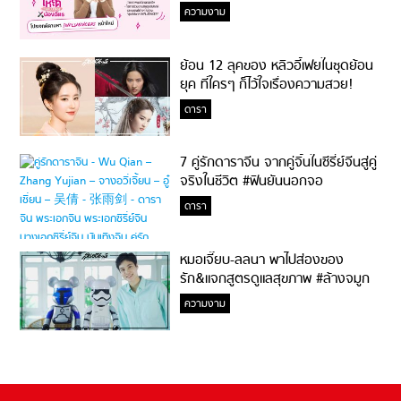
ความงาม
ย้อน 12 ลุคของ หลิวอี้เฟยในชุดย้อน
ยุค ที่ใครๆ ก็ไว้ใจเรื่องความสวย!
ดารา
7 คู่รักดาราจีน จากคู่จิ้นในซีรี่ย์จีนสู่คู่
จริงในชีวิต #ฟินยันนอกจอ
ดารา
หมอเจี๊ยบ-ลลนา พาไปส่องของ
รัก&แจกสูตรดูแลสุขภาพ #ล้างจมูก
ไม่ยากจะสอนให้
ความงาม