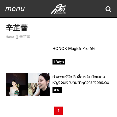
menu
辛芷蕾
Home
辛芷蕾
HONOR Magic5 Pro 5G
lifestyle
ทำความรู้จัก ซินจื๋อเหล่ย นักแสดง
หญิงจีนเจ้าบทบาทผู้คว้ารางวัลระดับ
โลก!
ดารา
1