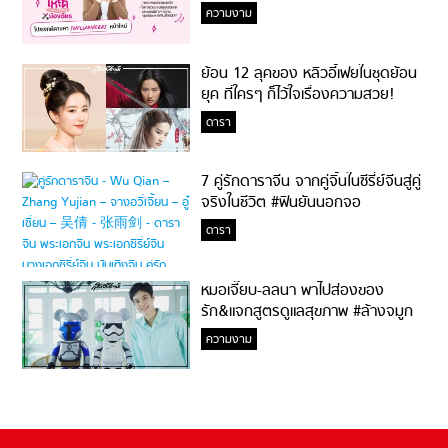
ความงาม
ย้อน 12 ลุคของ หลิวอี้เฟยในชุดย้อน
ยุค ที่ใครๆ ก็ไว้ใจเรื่องความสวย!
ดารา
7 คู่รักดาราจีน จากคู่จิ้นในซีรี่ย์จีนสู่คู่
จริงในชีวิต #ฟินยันนอกจอ
ดารา
หมอเจี๊ยบ-ลลนา พาไปส่องของ
รัก&แจกสูตรดูแลสุขภาพ #ล้างจมูก
ไม่ยากจะสอนให้
ความงาม