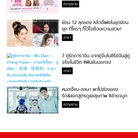
ความงาม
ย้อน 12 ลุคของ หลิวอี้เฟยในชุดย้อน
ยุค ที่ใครๆ ก็ไว้ใจเรื่องความสวย!
ดารา
7 คู่รักดาราจีน จากคู่จิ้นในซีรี่ย์จีนสู่คู่
จริงในชีวิต #ฟินยันนอกจอ
ดารา
หมอเจี๊ยบ-ลลนา พาไปส่องของ
รัก&แจกสูตรดูแลสุขภาพ #ล้างจมูก
ไม่ยากจะสอนให้
ความงาม