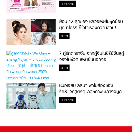
ความงาม
ย้อน 12 ลุคของ หลิวอี้เฟยในชุดย้อน
ยุค ที่ใครๆ ก็ไว้ใจเรื่องความสวย!
ดารา
7 คู่รักดาราจีน จากคู่จิ้นในซีรี่ย์จีนสู่คู่
จริงในชีวิต #ฟินยันนอกจอ
ดารา
หมอเจี๊ยบ-ลลนา พาไปส่องของ
รัก&แจกสูตรดูแลสุขภาพ #ล้างจมูก
ไม่ยากจะสอนให้
ความงาม