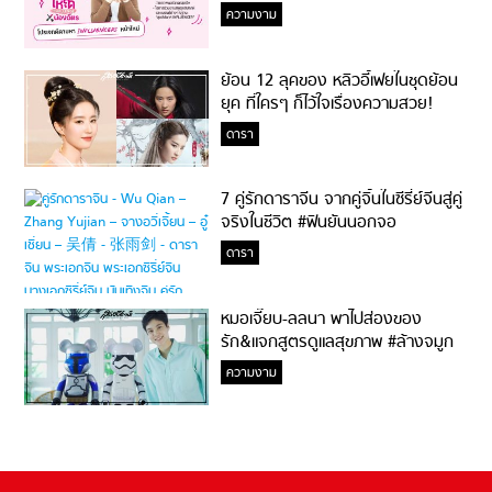
ความงาม
ย้อน 12 ลุคของ หลิวอี้เฟยในชุดย้อน
ยุค ที่ใครๆ ก็ไว้ใจเรื่องความสวย!
ดารา
7 คู่รักดาราจีน จากคู่จิ้นในซีรี่ย์จีนสู่คู่
จริงในชีวิต #ฟินยันนอกจอ
ดารา
หมอเจี๊ยบ-ลลนา พาไปส่องของ
รัก&แจกสูตรดูแลสุขภาพ #ล้างจมูก
ไม่ยากจะสอนให้
ความงาม