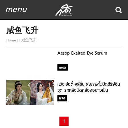
menu
咸鱼飞升
Home
咸鱼飞升
Aesop Exalted Eye Serum
news
หวังเฮ่อตี้-หลี่ชิ่น ส่งภาพใบปิดซีรี่ย์จีน
ชุดแรกหลังปิดกล้องอย่างเป็น
ทางการ!
ละคร
1