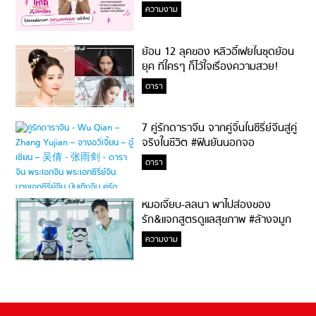
ความงาม
ย้อน 12 ลุคของ หลิวอี้เฟยในชุดย้อน
ยุค ที่ใครๆ ก็ไว้ใจเรื่องความสวย!
ดารา
7 คู่รักดาราจีน จากคู่จิ้นในซีรี่ย์จีนสู่คู่
จริงในชีวิต #ฟินยันนอกจอ
ดารา
หมอเจี๊ยบ-ลลนา พาไปส่องของ
รัก&แจกสูตรดูแลสุขภาพ #ล้างจมูก
ไม่ยากจะสอนให้
ความงาม