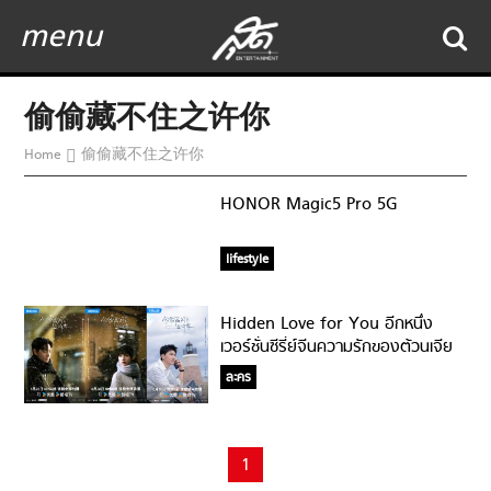
menu
偷偷藏不住之许你
Home
偷偷藏不住之许你
HONOR Magic5 Pro 5G
lifestyle
Hidden Love for You อีกหนึ่ง
เวอร์ชั่นซีรี่ย์จีนความรักของต้วนเจีย
สวี่-ซางจื้อ!
ละคร
1