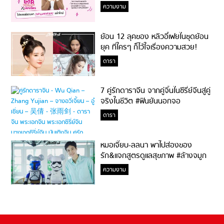
ความงาม
ย้อน 12 ลุคของ หลิวอี้เฟยในชุดย้อน
ยุค ที่ใครๆ ก็ไว้ใจเรื่องความสวย!
ดารา
7 คู่รักดาราจีน จากคู่จิ้นในซีรี่ย์จีนสู่คู่
จริงในชีวิต #ฟินยันนอกจอ
ดารา
หมอเจี๊ยบ-ลลนา พาไปส่องของ
รัก&แจกสูตรดูแลสุขภาพ #ล้างจมูก
ไม่ยากจะสอนให้
ความงาม