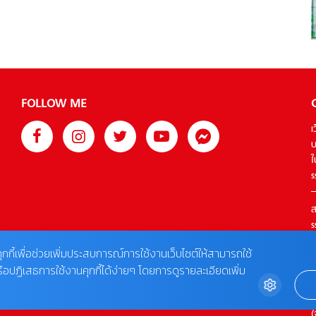
เกี่ยวกับกลุ่มวิจัยทางพันธุกรรม เมื่อการสืบสวนดำเนินไปมากขึ้น
เรื่อยๆ ก็มีคนเข้ามาเกี่ยวข้องมากขึ้นเช่นกัน รวมถึงผู้คนรอบๆ ตัว
ติงฉีด้วย ในวัฏจักรเวลาที่วนลูปไปนี้ ในที่สุดความจริงก็ค่อยๆ
ปรากฏออกมา ในที่สุดติงฉีก็สามารถเอาชนะอุปสรรคของตนเอง
และคลี่คลายคดีร่วมกับเพื่อนร่วมทีมได้ เขายังมีความเข้าใจที่ถูก
ต้องแม่นยำมากขึ้นเกี่ยวกับพลังพิเศษของตัวเอง และเผชิญกับ
FOLLOW ME
ความท้าทายใหม่ในวงจรเวลาใหม่… ซีรี่ย์จีนเรื่อง Mobius เวียน
ว่าย ตาย ฆ่าถือเป็นการสร้างที่ได้การร่วมทุนจากหลากหลาย
เ
บริษัทบิ๊กๆ หนึ่งในนั้นคือ iQIYI […]
บ
ใ
s
ส
s
T
ุกกี้เพื่อช่วยเพิ่มประสบการณ์การใช้งานเว็บไซต์ให้สามารถใช้
รือปฏิเสธการใช้งานคุกกี้ได้ง่ายๆ โดยการดูรายละเอียดเพิ่ม
ต
0
(