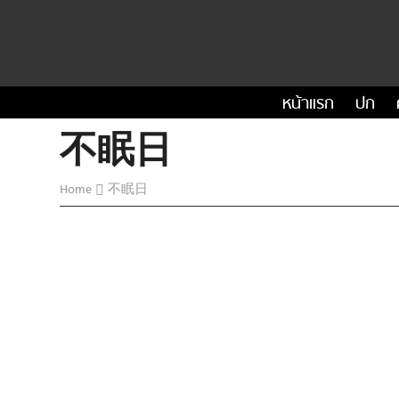
หน้าแรก
ปก
不眠日
Home
不眠日