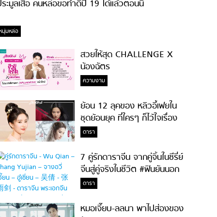
ระมูลเสื้อ คนหล่อขอทำดีปี 19 ได้แล้วตอนนี้
หนุ่มหล่อ
สวยให้สุด CHALLENGE X
น้องฉัตร
ความงาม
ย้อน 12 ลุคของ หลิวอี้เฟยใน
ชุดย้อนยุค ที่ใครๆ ก็ไว้ใจเรื่อง
ความสวย!
ดารา
7 คู่รักดาราจีน จากคู่จิ้นในซีรี่ย์
จีนสู่คู่จริงในชีวิต #ฟินยันนอก
จอ
ดารา
หมอเจี๊ยบ-ลลนา พาไปส่องของ