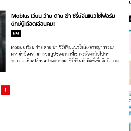
ป
Mobius เวียน ว่าย ตาย ฆ่า ซีรี่ย์จีนแนวไซไฟอร์ม
ยักษ์บู๊เดือดเฉือนคม!
ละคร
Mobius เวียน ว่าย ตาย ฆ่า ซีรี่ย์จีนแนวไซไฟ/อาชญากรรม/
ดราม่าเรื่องราวการวนลูปของเวลาที่เขาจะต้องกลับไปหา
จุดบอด เพื่อเปลี่ยนแปลงอนาคต! ซีรี่ย์จีนม้ามืดที่เพิ่มดีกรีความ
แรงต่อเนื่องตั้งแต่ออกอากาศ สำหรับซีรี่ย์จีนแนวไซไฟ/
อาชญากรรม/ดราม่า Mobius เวียน ว่าย ตาย ฆ่า (ชื่อจีน 不眠
日) ที่ดัดแปลงบทจากนิยายจีนของจางเสี่ยวเมา (Zhang
Xiaomao) บอกเล่าเรื่องราวเกี่ยวกับตำรวจอาชญากรรม ติงฉี ที่
1
บังเอิญค้นพบว่าตัวเองมีความสามารถในการย้อนเวลาและวน
ลูปไปซ้ำๆ 5 ครั้งภายใน 1 วัน เขาจึงใช้ความสามารถนี้ในการไข
คดียากๆ ต่างๆ ไปได้ กระทั่งวันหนึ่งเกิดคดีฆาตกรรมจากฝีมือ
ของผู้ต้องสงสัย X ซึ่งการก่ออาชญากรรมหลายๆ ครั้งของ X ทำ
ให้ติงฉีเริ่มสงสัยว่า X อาจจะมีความสามารถพิเศษแบบเดียวกับ
เขา ติงฉีนำทีมสอบสวนคดีนี้และค่อยๆ ค้นพบว่าคดีเหล่านี้อาจ