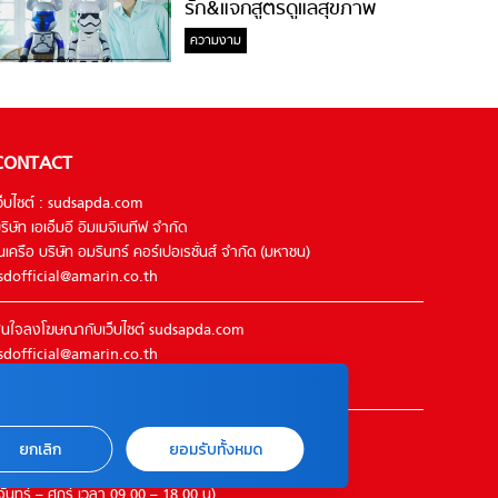
รัก&แจกสูตรดูแลสุขภาพ
#ล้างจมูกไม่ยากจะสอนให้
ความงาม
CONTACT
ว็บไซต์ : sudsapda.com
ริษัท เอเอ็มอี อิมเมจิเนทีฟ จำกัด
นเครือ บริษัท อมรินทร์ คอร์เปอเรชั่นส์ จำกัด (มหาชน)
sdofficial@amarin.co.th
นใจลงโฆษณากับเว็บไซต์ sudsapda.com
sdofficial@amarin.co.th
el : 02-422-9999 ต่อ 4844
ิดต่อแจ้งปัญหาหรือร้องเรียน
ยกเลิก
ยอมรับทั้งหมด
2-422-9999 ต่อ 4180
จันทร์ – ศุกร์ เวลา 09.00 – 18.00 น)