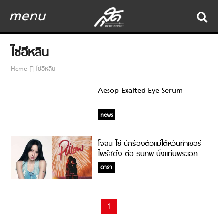
menu
ไช่อีหลิน
Home
ไช่อีหลิน
Aesop Exalted Eye Serum
news
โจลิน ไช่ นักร้องตัวแม่ไต้หวันทำเซอร์
ไพร์สดึง ต่อ ธนภพ นั่งแท่นพระเอก
MV!
ดารา
1