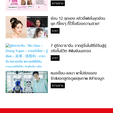
ความงาม
ย้อน 12 ลุคของ หลิวอี้เฟยในชุดย้อน
ยุค ที่ใครๆ ก็ไว้ใจเรื่องความสวย!
ดารา
7 คู่รักดาราจีน จากคู่จิ้นในซีรี่ย์จีนสู่คู่
จริงในชีวิต #ฟินยันนอกจอ
ดารา
หมอเจี๊ยบ-ลลนา พาไปส่องของ
รัก&แจกสูตรดูแลสุขภาพ #ล้างจมูก
ไม่ยากจะสอนให้
ความงาม