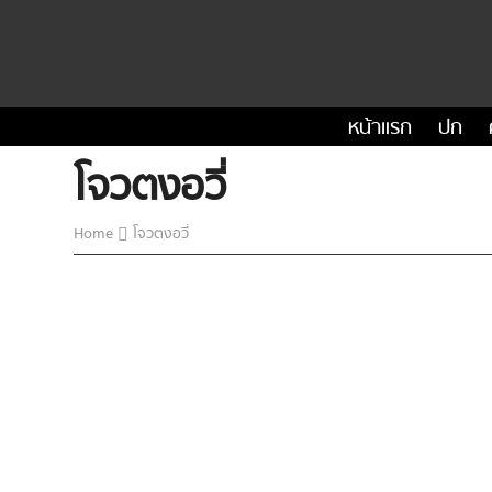
หน้าแรก
ปก
โจวตงอวี่
Home
โจวตงอวี่