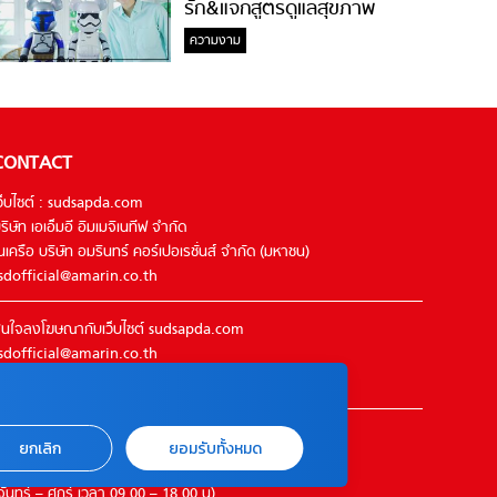
รัก&แจกสูตรดูแลสุขภาพ
#ล้างจมูกไม่ยากจะสอนให้
ความงาม
CONTACT
ว็บไซต์ : sudsapda.com
ริษัท เอเอ็มอี อิมเมจิเนทีฟ จำกัด
นเครือ บริษัท อมรินทร์ คอร์เปอเรชั่นส์ จำกัด (มหาชน)
sdofficial@amarin.co.th
นใจลงโฆษณากับเว็บไซต์ sudsapda.com
sdofficial@amarin.co.th
el : 02-422-9999 ต่อ 4844
ิดต่อแจ้งปัญหาหรือร้องเรียน
ยกเลิก
ยอมรับทั้งหมด
2-422-9999 ต่อ 4180
จันทร์ – ศุกร์ เวลา 09.00 – 18.00 น)