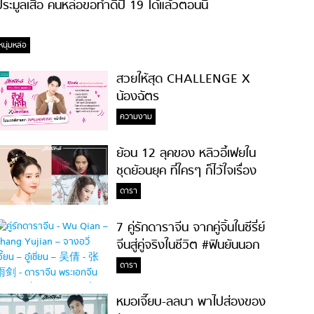
ระมูลเสื้อ คนหล่อขอทำดีปี 19 ได้แล้วตอนนี้
หนุ่มหล่อ
สวยให้สุด CHALLENGE X
น้องฉัตร
ความงาม
ย้อน 12 ลุคของ หลิวอี้เฟยใน
ชุดย้อนยุค ที่ใครๆ ก็ไว้ใจเรื่อง
ความสวย!
ดารา
7 คู่รักดาราจีน จากคู่จิ้นในซีรี่ย์
จีนสู่คู่จริงในชีวิต #ฟินยันนอก
จอ
ดารา
หมอเจี๊ยบ-ลลนา พาไปส่องของ