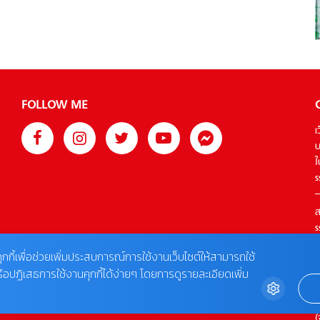
เฉิดฉายบนพรมแดงคานส์กับหนังจีนเรื่อง Only the River
Flows ที่ได้เข้าฉายเปิดตัวในงานเทศกาลภาพยนตร์ครั้งนี้ด้วย
ซึ่งการปรากฏตัวในงานของจูอี้หลงปีนี้ถือว่าได้รับการจับตามอง
และเป็นที่พูดถึงของสื่อหลายสำนักทั้งในและต่างประเทศ โดย
นอกจากจะได้เดินพรมแดงแล้ว ยังได้ร่วมถ่าย Photocall ที่เรียก
เสียงแฟลชได้รัวๆ เลยละค่า ฟ่านปิงปิง (Fan Bingbing) […]
FOLLOW ME
เ
บ
ใ
s
ส
s
T
ุกกี้เพื่อช่วยเพิ่มประสบการณ์การใช้งานเว็บไซต์ให้สามารถใช้
รือปฏิเสธการใช้งานคุกกี้ได้ง่ายๆ โดยการดูรายละเอียดเพิ่ม
ต
0
(