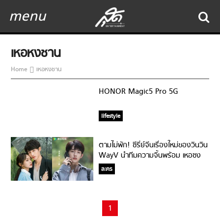
menu
เหอหงชาน
Home
เหอหงชาน
HONOR Magic5 Pro 5G
lifestyle
ตามไม่พัก! ซีรี่ย์จีนเรื่องใหม่ของวินวิน
WayV นำทีมความจิ้นพร้อม เหอซง
ซาน
ละคร
1