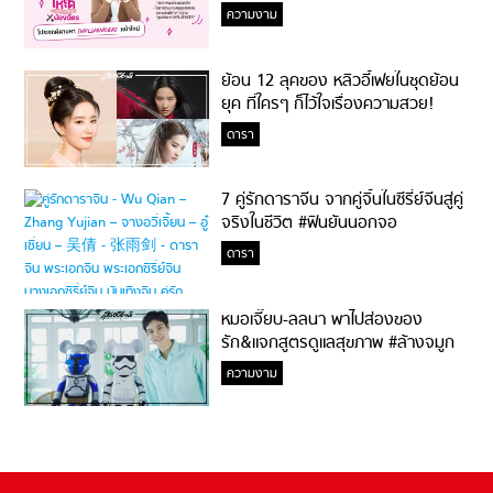
ความงาม
ย้อน 12 ลุคของ หลิวอี้เฟยในชุดย้อน
ยุค ที่ใครๆ ก็ไว้ใจเรื่องความสวย!
ดารา
7 คู่รักดาราจีน จากคู่จิ้นในซีรี่ย์จีนสู่คู่
จริงในชีวิต #ฟินยันนอกจอ
ดารา
หมอเจี๊ยบ-ลลนา พาไปส่องของ
รัก&แจกสูตรดูแลสุขภาพ #ล้างจมูก
ไม่ยากจะสอนให้
ความงาม